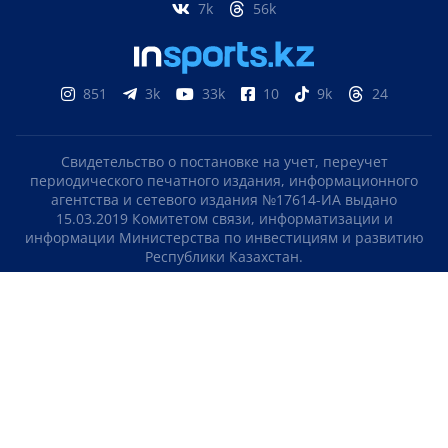
7k
56k
851
3k
33k
10
9k
24
Свидетельство о постановке на учет, переучет
периодического печатного издания, информационного
агентства и сетевого издания №17614-ИА выдано
15.03.2019 Комитетом связи, информатизации и
информации Министерства по инвестициям и развитию
Республики Казахстан.
Свидетельство о постановке на учет отечественного
телерадио канала №KZ23VJB00000123 выдано 08.09.2016
Комитетом связи, информатизации и информации
Министерства по инвестициям и развитию Республики
Казахстан.
СОГЛАШЕНИЕ ОБ ИСПОЛЬЗОВАНИИ МАТЕРИАЛОВ