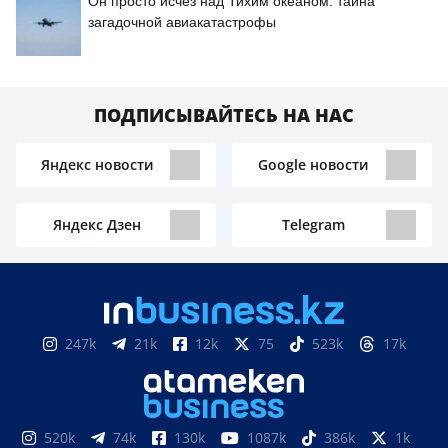
Он просто исчез над Тихим океаном: тайна
загадочной авиакатастрофы
ПОДПИСЫВАЙТЕСЬ НА НАС
Яндекс новости
Google новости
Яндекс Дзен
Telegram
247k
21k
12k
75
523k
17k
520k
74k
130k
1087k
386k
1k