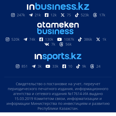
247k
21k
12k
75
523k
17k
520k
74k
130k
1087k
386k
1k
7k
56k
851
3k
33k
10
9k
24
Свидетельство о постановке на учет, переучет
периодического печатного издания, информационного
агентства и сетевого издания №17614-ИА выдано
15.03.2019 Комитетом связи, информатизации и
информации Министерства по инвестициям и развитию
Республики Казахстан.