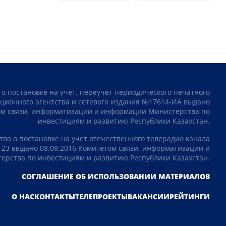
 о постановке на учет, переучет периодического печатного
ционного агентства и сетевого издания №17614-ИА выдано
том связи, информатизации и информации Министерства по
инвестициям и развитию Республики Казахстан.
тво о постановке на учет отечественного телерадио канала
23 выдано 08.09.2016 Комитетом связи, информатизации и
рства по инвестициям и развитию Республики Казахстан.
СОГЛАШЕНИЕ ОБ ИСПОЛЬЗОВАНИИ МАТЕРИАЛОВ
О НАС
КОНТАКТЫ
ТЕЛЕПРОЕКТЫ
ВАКАНСИИ
РЕЙТИНГИ