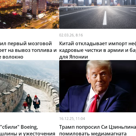
02.03.26, 8:16
тил первый мозговой
Китай откладывает импорт не
рет на вывоз топлива и
кадровые чистки в армии и б
е волокно
для Японии
16.12.25, 11:04
"сбили" Boeing,
Трамп попросил Си Цзиньпин
шлины и ужесточения
помиловать медиамагната