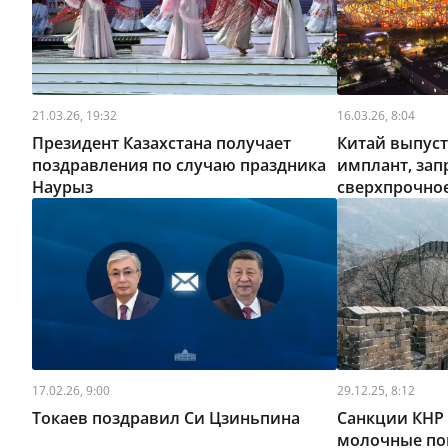
21.03.26, 19:32
16.03.26, 8:04
Президент Казахстана получает
Китай выпус
поздравления по случаю праздника
имплант, зап
Наурыз
сверхпрочно
17.02.26, 9:00
29.12.25, 8:12
Токаев поздравил Си Цзиньпина
Санкции КНР 
молочные по