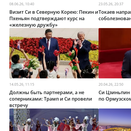
08.06.26, 10:40
23.05.26, 20:37
Визит Си в Северную Корею: Пекин и
Токаев напр
Пхеньян подтверждают курс на
соболезнова
«железную дружбу»
14.05.26, 11:15
20.04.26, 22:50
Должны быть партнерами, а не
Си Цзиньпин 
соперниками: Трамп и Си провели
по Ормузско
встречу