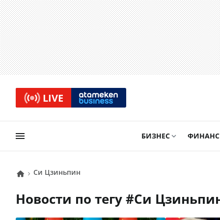
LIVE
БИЗНЕС
ФИНАН
Си Цзиньпин
Новости по тегу #
Си Цзиньпи