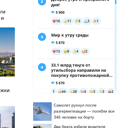
лги
 и
ажки
Самолет рухнул после
разгерметизации — погибли все
346 человек на борту
Два брата избили водителя