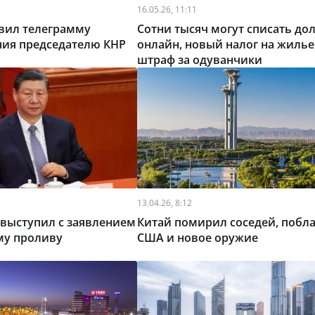
16.05.26, 11:11
авил телеграмму
Сотни тысяч могут списать до
ния председателю КНР
онлайн, новый налог на жилье
штраф за одуванчики
13.04.26, 8:12
выступил с заявлением
Китай помирил соседей, побл
му проливу
США и новое оружие