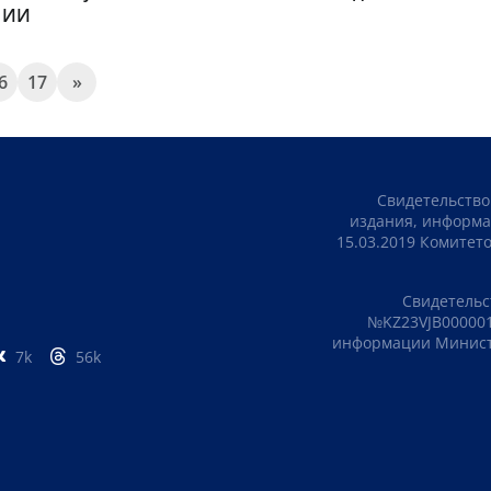
д ИИ
6
17
»
Свидетельство
издания, информа
15.03.2019 Комите
Свидетельс
№KZ23VJB000001
информации Министе
7k
56k