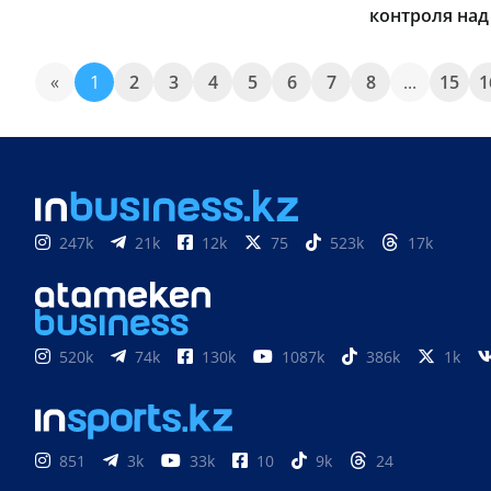
контроля на
«
1
2
3
4
5
6
7
8
...
15
1
247k
21k
12k
75
523k
17k
520k
74k
130k
1087k
386k
1k
851
3k
33k
10
9k
24