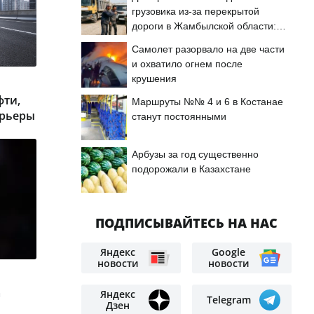
грузовика из-за перекрытой
дороги в Жамбылской области:
подробности
Самолет разорвало на две части
и охватило огнем после
крушения
фти,
Маршруты №№ 4 и 6 в Костанае
арьеры
станут постоянными
Арбузы за год существенно
подорожали в Казахстане
ПОДПИСЫВАЙТЕСЬ НА НАС
Яндекс
Google
новости
новости
а
Яндекс
Telegram
Дзен