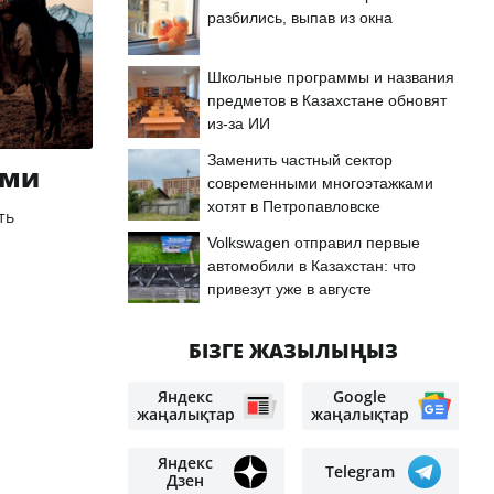
разбились, выпав из окна
Школьные программы и названия
предметов в Казахстане обновят
из-за ИИ
Заменить частный сектор
ами
современными многоэтажками
хотят в Петропавловске
ть
Volkswagen отправил первые
автомобили в Казахстан: что
привезут уже в августе
БІЗГЕ ЖАЗЫЛЫҢЫЗ
Яндекс
Google
жаңалықтар
жаңалықтар
Яндекс
Telegram
Дзен