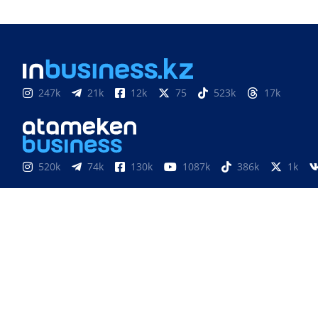
247k
21k
12k
75
523k
17k
520k
74k
130k
1087k
386k
1k
851
3k
33k
10
9k
24
«Atameken Business» Медиахолдингі