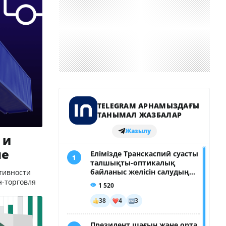
 и
не
тивности
н-торговля