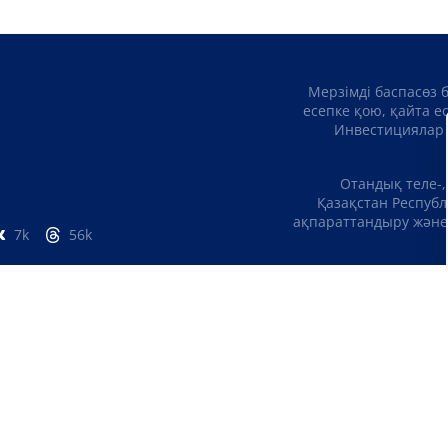
Мерзімді баспасөз 
есепке қою, қайта е
Инвестициялар 
Отандық теле-,
Қазақстан Республ
ақпараттандыру және 
7k
56k
БІЗ ТУРАЛЫ
БАЙЛ
ҚҰПИЯЛЫЛЫҚ САЯСАТЫ