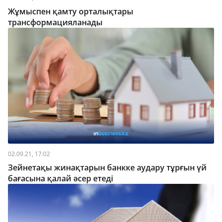
Жұмыспен қамту орталықтары
трансформацияланады
02.09.21, 17:02
Зейнетақы жинақтарын банкке аудару тұрғын үй
бағасына қалай әсер етеді