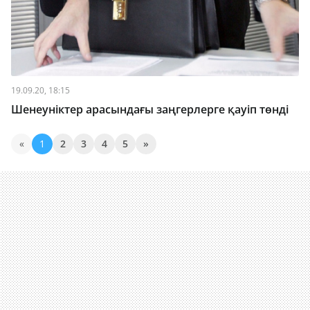
19.09.20, 18:15
Шенеуніктер арасындағы заңгерлерге қауіп төнді
«
1
2
3
4
5
»