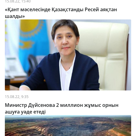
15.08.22, 15:40
«Қант мәселесінде Қазақстанды Ресей аяқтан
шалды»
15.08.22, 9:35
Министр Дүйсенова 2 миллион жұмыс орнын
ашуға уәде етеді