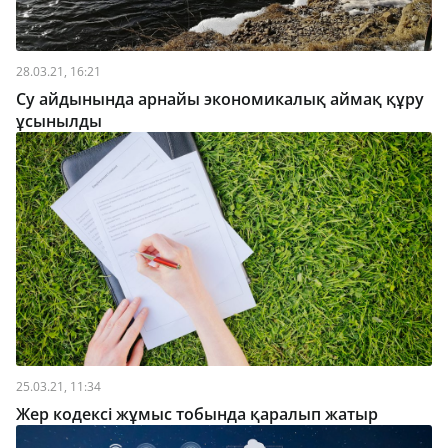
28.03.21, 16:21
Су айдынында арнайы экономикалық аймақ құру
ұсынылды
25.03.21, 11:34
Жер кодексі жұмыс тобында қаралып жатыр