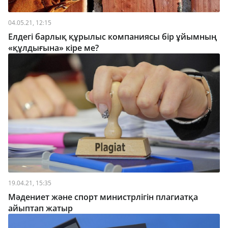
04.05.21, 12:15
Елдегі барлық құрылыс компаниясы бір ұйымның
«құлдығына» кіре ме?
19.04.21, 15:35
Мәдениет және спорт министрлігін плагиатқа
айыптап жатыр