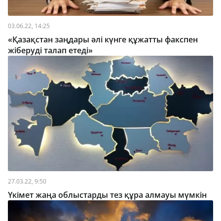
03.06.22, 14:25
«Қазақстан заңдары әлі күнге құжатты факспен
жіберуді талап етеді»
27.03.22, 9:50
Үкімет жаңа облыстарды тез құра алмауы мүмкін