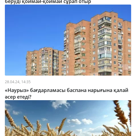
беруді қоймай-қоймай сұрап отыр
28.04.24, 14:35
«Наурыз» бағдарламасы баспана нарығына қалай
әсер етеді?