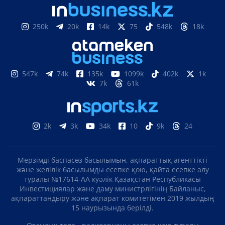
Железные заборы уберут с центрального
проспекта в Костанае
В Казахстане прольются долгожданные дожди - где
именно
БІЗГЕ ЖАЗЫЛЫҢЫЗ
Яндекс
Google
жаңалықтар
жаңалықтар
Яндекс Дзен
Telegram