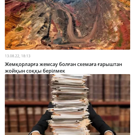
13.08.22, 18:13
Жемқорларға жемсау болған схемаға ғарыштан
жойқын соққы берілмек