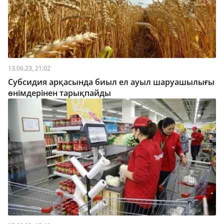
13.06.23, 21:02
Субсидия арқасында биыл ел ауыл шаруашылығы
өнімдерінен тарықпайды