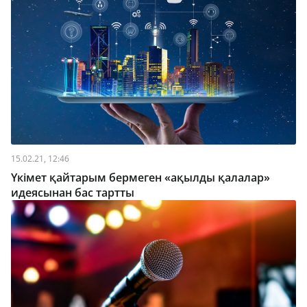
15.02.21, 12:46
Үкімет қайтарым бермеген «ақылды қалалар»
идеясынан бас тартты