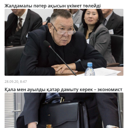
Жалдамалы пәтер ақысын үкімет төлейді
28.09.20, 8:47
Қала мен ауылды қатар дамыту керек – экономист