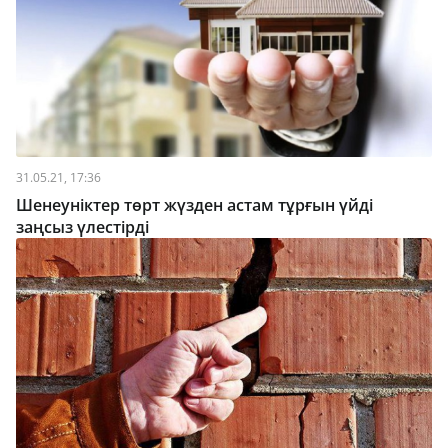
31.05.21, 17:36
Шенеуніктер төрт жүзден астам тұрғын үйді
заңсыз үлестірді