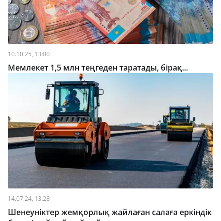
10.10.25, 13:00
Мемлекет 1,5 млн теңгеден таратады, бірақ...
14.07.24, 13:28
Шенеуніктер жемқорлық жайлаған салаға еркіндік