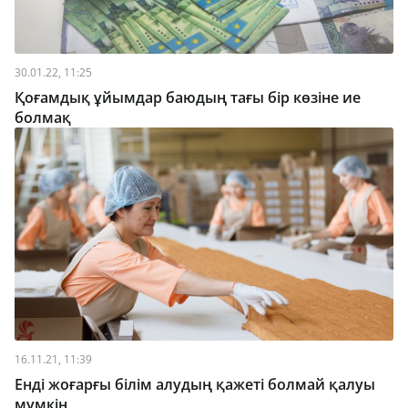
30.01.22, 11:25
Қоғамдық ұйымдар баюдың тағы бір көзіне ие
болмақ
16.11.21, 11:39
Енді жоғарғы білім алудың қажеті болмай қалуы
мүмкін