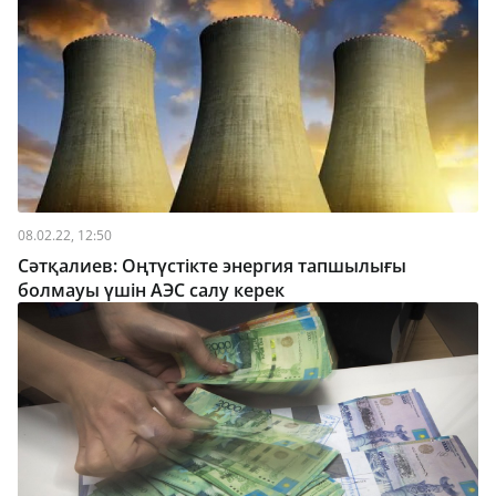
08.02.22, 12:50
Сәтқалиев: Оңтүстікте энергия тапшылығы
болмауы үшін АЭС салу керек