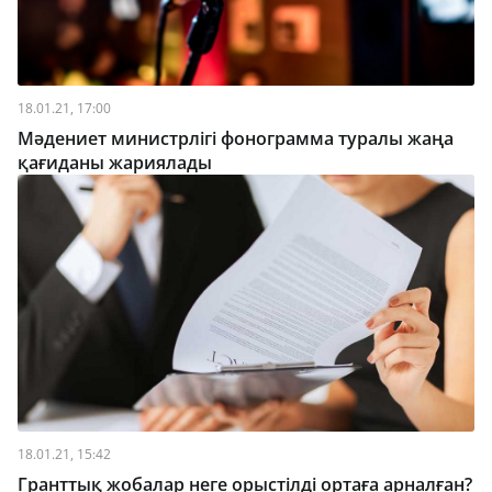
18.01.21, 17:00
Мәдениет министрлігі фонограмма туралы жаңа
қағиданы жариялады
18.01.21, 15:42
Гранттық жобалар неге орыстілді ортаға арналған?