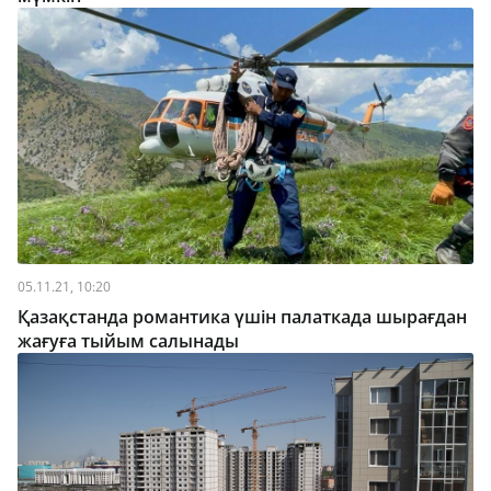
05.11.21, 10:20
Қазақстанда романтика үшін палаткада шырағдан
жағуға тыйым салынады