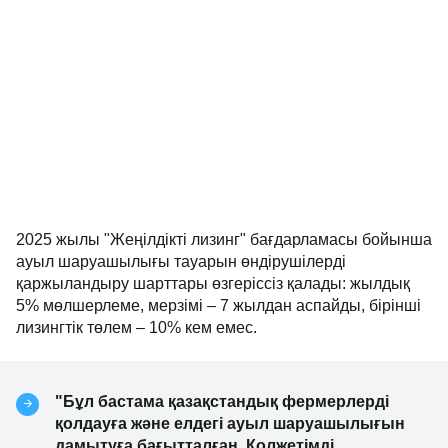
2025 жылы "Жеңілдікті лизинг" бағдарламасы бойынша
ауыл шаруашылығы тауарын өндірушілерді
қаржыландыру шарттары өзгеріссіз қалады: жылдық
5% мөлшерлеме, мерзімі – 7 жылдан аспайды, бірінші
лизингтік төлем – 10% кем емес.
"Бұл бастама қазақстандық фермерлерді
қолдауға және елдегі ауыл шаруашылығын
дамытуға бағытталған. Қолжетімді