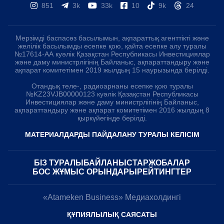
851
3k
33k
10
9k
24
Мерзімді баспасөз басылымын, ақпараттық агенттікті және
желілік басылымды есепке қою, қайта есепке алу туралы
№17614-АА куәлік Қазақстан Республикасы Инвестициялар
және даму министрлігінің Байланыс, ақпараттандыру және
ақпарат комитетімен 2019 жылдың 15 наурызында берілді.
Отандық теле-, радиоарнаны есепке қою туралы
№KZ23VJB00000123 куәлік Қазақстан Республикасы
Инвестициялар және даму министрлігінің Байланыс,
ақпараттандыру және ақпарат комитетімен 2016 жылдың 8
қыркүйегінде берілді.
МАТЕРИАЛДАРДЫ ПАЙДАЛАНУ ТУРАЛЫ КЕЛІСІМ
БІЗ ТУРАЛЫ
БАЙЛАНЫСТАР
ЖОБАЛАР
БОС ЖҰМЫС ОРЫНДАРЫ
РЕЙТИНГТЕР
«Atameken Business» Медиахолдингі
ҚҰПИЯЛЫЛЫҚ САЯСАТЫ