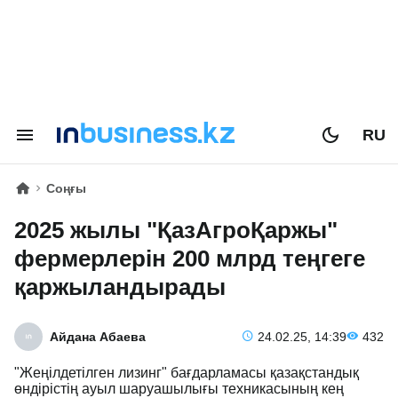
RU
Соңғы
2025 жылы "ҚазАгроҚаржы"
фермерлерін 200 млрд теңгеге
қаржыландырады
Айдана Абаева
24.02.25, 14:39
432
"Жеңілдетілген лизинг" бағдарламасы қазақстандық
өндірістің ауыл шаруашылығы техникасының кең