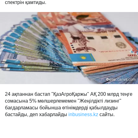
спектрін қамтиды.
Фото:
canva.com
24 ақпаннан бастап "ҚазАгроҚаржы" АҚ 200 млрд теңге
сомасына 5% мөлшерлемемен "Жеңілдікті лизинг"
бағдарламасы бойынша өтінімдерді қабылдауды
бастайды, деп хабарлайды
inbusiness.kz
сайты.