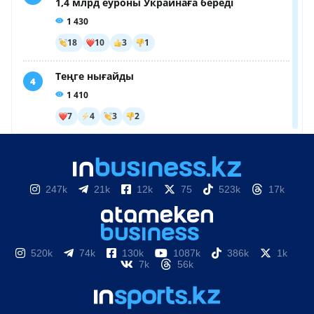
247k
21k
12k
75
523k
17k
520k
74k
130k
1087k
386k
1k
7k
56k