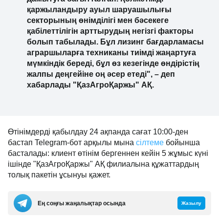
қаржыландыру ауыл шаруашылығы
секторының өнімділігі мен бәсекеге
қабілеттілігін арттырудың негізгі факторы
болып табылады. Бұл лизинг бағдарламасы
аграршыларға техниканы тиімді жаңартуға
мүмкіндік береді, бұл өз кезегінде өндірістің
жалпы деңгейіне оң әсер етеді", – деп
хабарлады "ҚазАгроҚаржы" АҚ.
Өтінімдерді қабылдау 24 ақпанда сағат 10:00-ден
бастап Telegram-бот арқылы мына
сілтеме
бойынша
басталады: клиент өтінім бергеннен кейін 5 жұмыс күні
ішінде "ҚазАгроҚаржы" АҚ филиалына құжаттардың
толық пакетін ұсынуы қажет.
Ең соңғы жаңалықтар осында
Жазылу