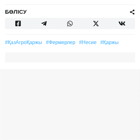
БӨЛІСУ
#ҚазАгроҚаржы
#Фермерлер
#несие
#Қаржы