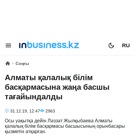
RU
Соңғы
Алматы қалалық білім
басқармасына жаңа басшы
тағайындалды
31.12.19, 12:47
2963
Осы уақытқа дейін Ләззат Жылқыбаева Алматы
қалалық білім басқармасы басшысының орынбасары
қызметін атқарған.