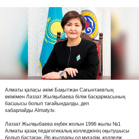
Алматы қаласы әкімі Бақытжан Сағынтаевтың
өкімімен Ләззат Жылқыбаева білім басқармасының
басшысы болып тағайындалды, деп
хабарлайды Аlmaty.tv.
Ләззат Жылқыбаева еңбек жолын 1996 жылы №1
Алматы қазақ педагогикалық колледжінің оқытушысы
болып бастаған. Әр жылдары ол мұғалім, колледж