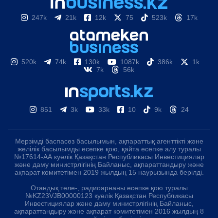
247k
21k
12k
75
523k
17k
520k
74k
130k
1087k
386k
1k
7k
56k
851
3k
33k
10
9k
24
Мерзімді баспасөз басылымын, ақпараттық агенттікті және
желілік басылымды есепке қою, қайта есепке алу туралы
№17614-АА куәлік Қазақстан Республикасы Инвестициялар
және даму министрлігінің Байланыс, ақпараттандыру және
ақпарат комитетімен 2019 жылдың 15 наурызында берілді.
Отандық теле-, радиоарнаны есепке қою туралы
№KZ23VJB00000123 куәлік Қазақстан Республикасы
Инвестициялар және даму министрлігінің Байланыс,
ақпараттандыру және ақпарат комитетімен 2016 жылдың 8