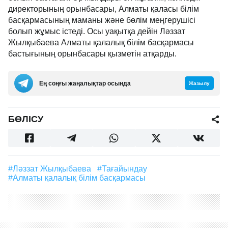
директорының орынбасары, Алматы қаласы білім
басқармасының маманы және бөлім меңгерушісі
болып жұмыс істеді. Осы уақытқа дейін Ләззат
Жылқыбаева Алматы қалалық білім басқармасы
бастығының орынбасары қызметін атқарды.
Ең соңғы жаңалықтар осында
Жазылу
БӨЛІСУ
#Ләззат Жылқыбаева
#тағайындау
#Алматы қалалық білім басқармасы