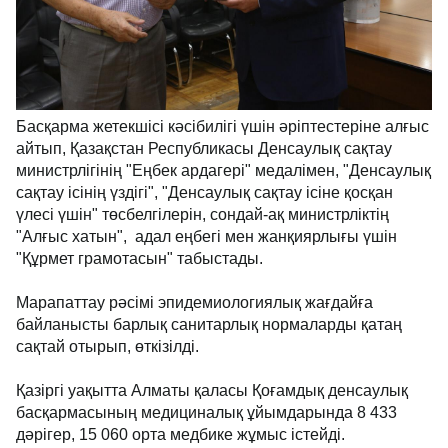
Басқарма жетекшісі кәсібилігі үшін әріптестеріне алғыс
айтып, Қазақстан Республикасы Денсаулық сақтау
министрлігінің "Еңбек ардагері" медалімен, "Денсаулық
сақтау ісінің үздігі", "Денсаулық сақтау ісіне қосқан
үлесі үшін" төсбелгілерін, сондай-ақ министрліктің
"Алғыс хатын", адал еңбегі мен жанқиярлығы үшін
"Құрмет грамотасын" табыстады.
Марапаттау рәсімі эпидемиологиялық жағдайға
байланысты барлық санитарлық нормаларды қатаң
сақтай отырып, өткізілді.
Қазіргі уақытта Алматы қаласы Қоғамдық денсаулық
басқармасының медициналық ұйымдарында 8 433
дәрігер, 15 060 орта медбике жұмыс істейді.