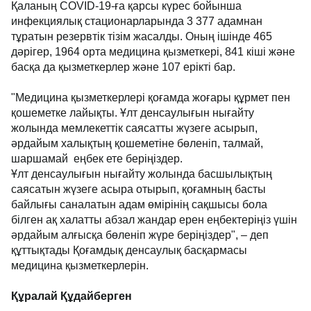
Қаланың COVID-19-ға қарсы күрес бойынша
инфекциялық стационарларында 3 377 адамнан
тұратын резервтік тізім жасалды. Оның ішінде 465
дәрігер, 1964 орта медицина қызметкері, 841 кіші және
басқа да қызметкерлер және 107 ерікті бар.
"Медицина қызметкерлері қоғамда жоғары құрмет пен
қошеметке лайықты. Ұлт денсаулығын нығайту
жолында мемлекеттік саясатты жүзеге асырып,
әрдайым халықтың қошеметіне бөленіп, талмай,
шаршамай еңбек ете беріңіздер.
Ұлт денсаулығын нығайту жолында басшылықтың
саясатын жүзеге асыра отырып, қоғамның басты
байлығы саналатын адам өмірінің сақшысы бола
білген ақ халатты абзал жандар ерен еңбектеріңіз үшін
әрдайым алғысқа бөленіп жүре беріңіздер", – деп
құттықтады Қоғамдық денсаулық басқармасы
медицина қызметкерлерін.
Құралай Құдайберген