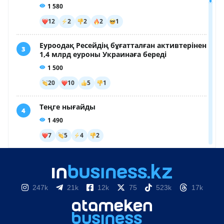
247k
21k
12k
75
523k
17k