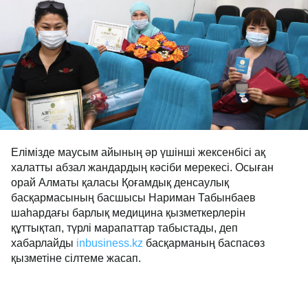
Елімізде маусым айының әр үшінші жексенбісі ақ
халатты абзал жандардың кәсіби мерекесі. Осыған
орай Алматы қаласы Қоғамдық денсаулық
басқармасының басшысы Нариман Табынбаев
шаһардағы барлық медицина қызметкерлерін
құттықтап, түрлі марапаттар табыстады, деп
хабарлайды
inbusiness.kz
басқарманың баспасөз
қызметіне сілтеме жасап.