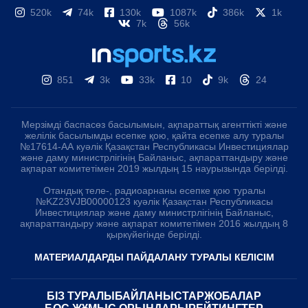
520k
74k
130k
1087k
386k
1k
7k
56k
851
3k
33k
10
9k
24
Мерзімді баспасөз басылымын, ақпараттық агенттікті және
желілік басылымды есепке қою, қайта есепке алу туралы
№17614-АА куәлік Қазақстан Республикасы Инвестициялар
және даму министрлігінің Байланыс, ақпараттандыру және
ақпарат комитетімен 2019 жылдың 15 наурызында берілді.
Отандық теле-, радиоарнаны есепке қою туралы
№KZ23VJB00000123 куәлік Қазақстан Республикасы
Инвестициялар және даму министрлігінің Байланыс,
ақпараттандыру және ақпарат комитетімен 2016 жылдың 8
қыркүйегінде берілді.
МАТЕРИАЛДАРДЫ ПАЙДАЛАНУ ТУРАЛЫ КЕЛІСІМ
БІЗ ТУРАЛЫ
БАЙЛАНЫСТАР
ЖОБАЛАР