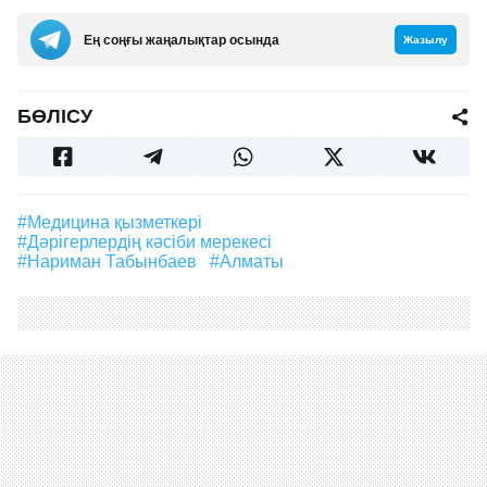
Ең соңғы жаңалықтар осында
Жазылу
БӨЛІСУ
#медицина қызметкері
#дәрігерлердің кәсіби мерекесі
#Нариман Табынбаев
#Алматы