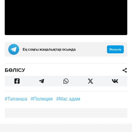
Ең соңғы жаңалықтар осында
Жазылу
БӨЛІСУ
#Тапанша
#полиция
#мас адам