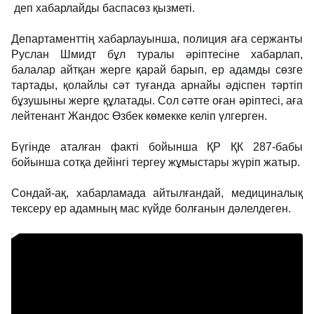
деп хабарлайды баспасөз қызметі.
Департаменттің хабарлауынша, полиция аға сержанты
Руслан Шмидт бұл туралы әріптесіне хабарлап,
балалар айтқан жерге қарай барып, ер адамды сөзге
тартады, қолайлы сәт туғанда арнайы әдіспен тәртіп
бұзушыны жерге құлатады. Сол сәтте оған әріптесі, аға
лейтенант Жандос Өзбек көмекке келіп үлгерген.
Бүгінде аталған факті бойынша ҚР ҚК 287-бабы
бойынша сотқа дейінгі тергеу жұмыстары жүріп жатыр.
Сондай-ақ, хабарламада айтылғандай, медициналық
тексеру ер адамның мас күйде болғанын дәлелдеген.