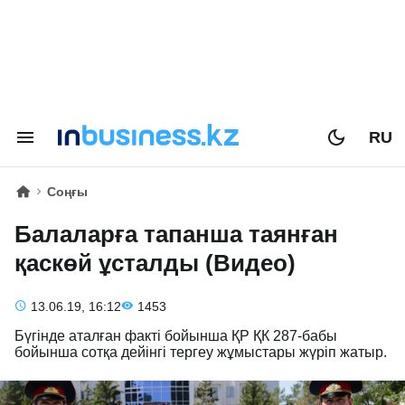
RU
Соңғы
Балаларға тапанша таянған
қаскөй ұсталды (Видео)
13.06.19, 16:12
1453
Бүгінде аталған факті бойынша ҚР ҚК 287-бабы
бойынша сотқа дейінгі тергеу жұмыстары жүріп жатыр.