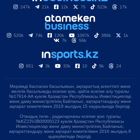
247k
21k
12k
75
523k
17k
520k
74k
130k
1087k
386k
1k
7k
56k
851
3k
33k
10
9k
24
Мерзімді баспасөз басылымын, ақпараттық агенттікті және
желілік басылымды есепке қою, қайта есепке алу туралы
№17614-АА куәлік Қазақстан Республикасы Инвестициялар
және даму министрлігінің Байланыс, ақпараттандыру және
ақпарат комитетімен 2019 жылдың 15 наурызында берілді.
Отандық теле-, радиоарнаны есепке қою туралы
№KZ23VJB00000123 куәлік Қазақстан Республикасы
Инвестициялар және даму министрлігінің Байланыс,
ақпараттандыру және ақпарат комитетімен 2016 жылдың 8
қыркүйегінде берілді.