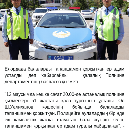
Елордада балаларды тапаншамен қорқытқан ер адам
ұсталды, деп хабарлайды қалалық Полиция
департаментінің баспасөз қызметі.
"12 маусымда кешке сағат 20.00-де астаналық полиция
қызметкері 51 жастағы қала тұрғынын ұстады. Ол
Ш.Уәлиханов көшесінің бойында балаларды
тапаншамен қорқытқан. Полицейге аулалардың бірінде
екі кәмелеттік жасқа толмаған бала жүгіріп келіп,
тапаншамен қорқытқан ер адам туралы хабарлаған", -