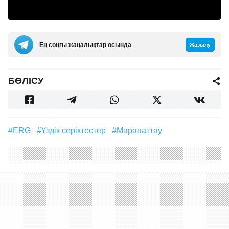
Ең соңғы жаңалықтар осында
Жазылу
БӨЛІСУ
#ERG
#үздік серіктестер
#марапаттау