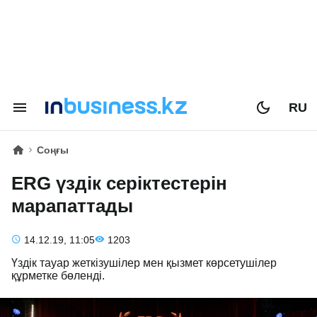
RU
Соңғы
ERG үздік серіктестерін
марапаттады
14.12.19, 11:05
1203
Үздік тауар жеткізушілер мен қызмет көрсетушілер
құрметке бөленді.