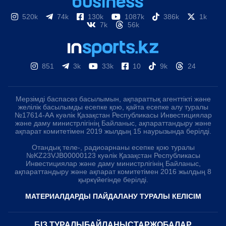
520k
74k
130k
1087k
386k
1k
7k
56k
851
3k
33k
10
9k
24
Мерзімді баспасөз басылымын, ақпараттық агенттікті және
желілік басылымды есепке қою, қайта есепке алу туралы
№17614-АА куәлік Қазақстан Республикасы Инвестициялар
және даму министрлігінің Байланыс, ақпараттандыру және
ақпарат комитетімен 2019 жылдың 15 наурызында берілді.
Отандық теле-, радиоарнаны есепке қою туралы
№KZ23VJB00000123 куәлік Қазақстан Республикасы
Инвестициялар және даму министрлігінің Байланыс,
ақпараттандыру және ақпарат комитетімен 2016 жылдың 8
қыркүйегінде берілді.
МАТЕРИАЛДАРДЫ ПАЙДАЛАНУ ТУРАЛЫ КЕЛІСІМ
БІЗ ТУРАЛЫ
БАЙЛАНЫСТАР
ЖОБАЛАР