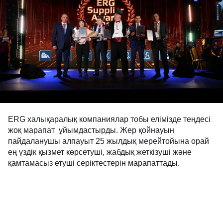
ERG халықаралық компаниялар тобы елімізде теңдесі
жоқ марапат ұйымдастырды. Жер қойнауын
пайдаланушы алпауыт 25 жылдық мерейтойына орай
ең үздік қызмет көрсетуші, жабдық жеткізуші және
қамтамасыз етуші серіктестерін марапаттады.