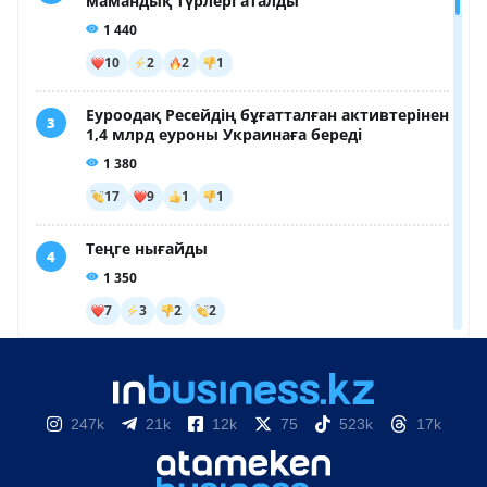
247k
21k
12k
75
523k
17k