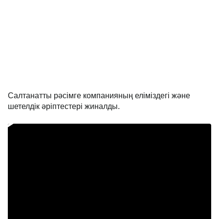
Салтанатты рәсімге компанияның еліміздегі және
шетелдік әріптестері жиналды.