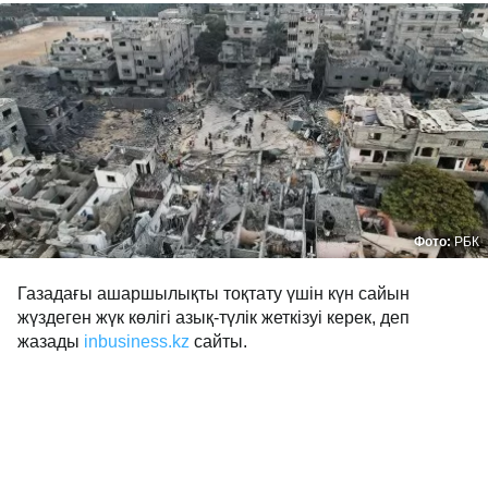
Фото:
РБК
Газадағы ашаршылықты тоқтату үшін күн сайын
жүздеген жүк көлігі азық-түлік жеткізуі керек, деп
жазады
inbusiness.kz
сайты.