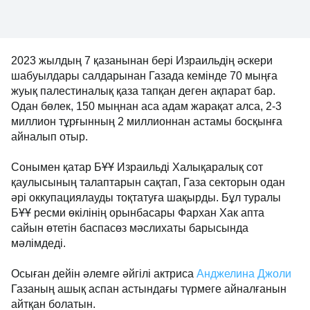
2023 жылдың 7 қазанынан бері Израильдің әскери
шабуылдары салдарынан Газада кемінде 70 мыңға
жуық палестиналық қаза тапқан деген ақпарат бар.
Одан бөлек, 150 мыңнан аса адам жарақат алса, 2-3
миллион тұрғынның 2 миллионнан астамы босқынға
айналып отыр.
Сонымен қатар БҰҰ Израильді Халықаралық сот
қаулысының талаптарын сақтап, Газа секторын одан
әрі оккупациялауды тоқтатуға шақырды. Бұл туралы
БҰҰ ресми өкілінің орынбасары Фархан Хак апта
сайын өтетін баспасөз мәслихаты барысында
мәлімдеді.
Осыған дейін әлемге әйгілі актриса
Анджелина Джоли
Газаның ашық аспан астындағы түрмеге айналғанын
айтқан болатын.