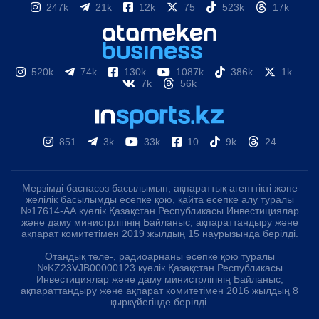
247k
21k
12k
75
523k
17k
520k
74k
130k
1087k
386k
1k
7k
56k
851
3k
33k
10
9k
24
Мерзімді баспасөз басылымын, ақпараттық агенттікті және
желілік басылымды есепке қою, қайта есепке алу туралы
№17614-АА куәлік Қазақстан Республикасы Инвестициялар
және даму министрлігінің Байланыс, ақпараттандыру және
ақпарат комитетімен 2019 жылдың 15 наурызында берілді.
Отандық теле-, радиоарнаны есепке қою туралы
№KZ23VJB00000123 куәлік Қазақстан Республикасы
Инвестициялар және даму министрлігінің Байланыс,
ақпараттандыру және ақпарат комитетімен 2016 жылдың 8
қыркүйегінде берілді.