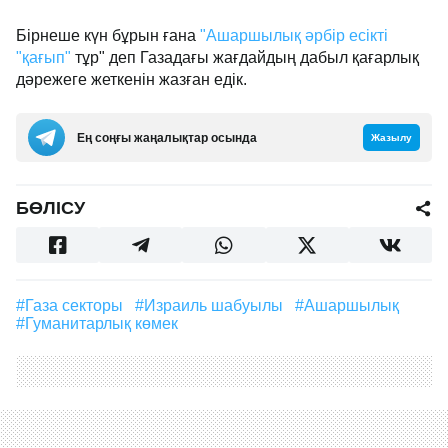
Бірнеше күн бұрын ғана
"Ашаршылық әрбір есікті
"қағып"
тұр" деп Газадағы жағдайдың дабыл қағарлық
дәрежеге жеткенін жазған едік.
Ең соңғы жаңалықтар осында
Жазылу
БӨЛІСУ
#Газа секторы
#Израиль шабуылы
#ашаршылық
#гуманитарлық көмек