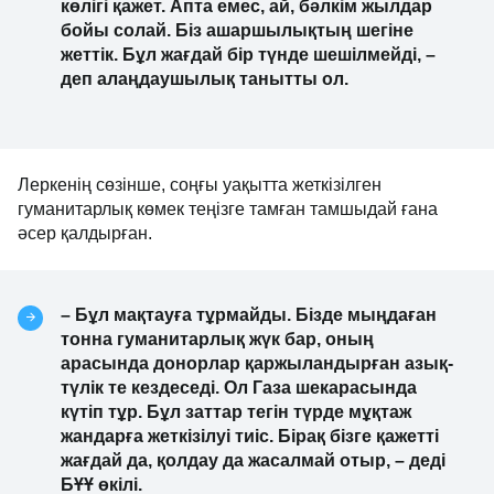
көлігі қажет. Апта емес, ай, бәлкім жылдар
бойы солай. Біз ашаршылықтың шегіне
жеттік. Бұл жағдай бір түнде шешілмейді, –
деп алаңдаушылық танытты ол.
Леркенің сөзінше, соңғы уақытта жеткізілген
гуманитарлық көмек теңізге тамған тамшыдай ғана
әсер қалдырған.
– Бұл мақтауға тұрмайды. Бізде мыңдаған
тонна гуманитарлық жүк бар, оның
арасында донорлар қаржыландырған азық-
түлік те кездеседі. Ол Газа шекарасында
күтіп тұр. Бұл заттар тегін түрде мұқтаж
жандарға жеткізілуі тиіс. Бірақ бізге қажетті
жағдай да, қолдау да жасалмай отыр, – деді
БҰҰ өкілі.