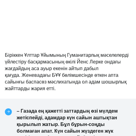
Біріккен Ұлттар Ұйымының Гуманитарлық мәселелерді
үйлестіру басқармасының өкілі Йенс Лерке ондағы
жағдайдың аса ауыр екенін айтып дабыл
қағуда. Женевадағы БҰҰ бөлімшесінде өткен апта
сайынғы баспасөз мәслихатында ол адам шошырлық
жайттарды жария етті.
– Газада ең қажетті заттардың өзі мүлдем
жетіспейді, адамдар күн сайын аштықтан
қырылып жатыр. Бұл бұрын-соңды
болмаған апат. Күн сайын жүздеген жүк