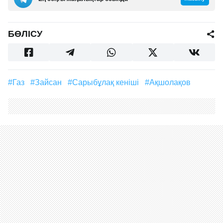
БӨЛІСУ
#газ
#Зайсан
#Сарыбұлақ кеніші
#Ақшолақов