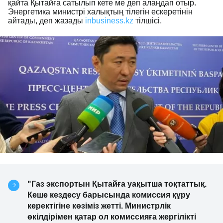
қайта Қытайға сатылып кете ме деп алаңдап отыр.
Энергетика министрі халықтың тілегін ескеретінін
айтады, деп жазады
inbusiness.kz
тілшісі.
"Газ экспортын Қытайға уақытша тоқтаттық.
Кеше кездесу барысында комиссия құру
керектігіне көзіміз жетті. Министрлік
өкілдірімен қатар ол комиссияға жергілікті