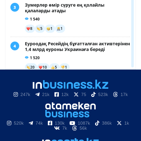
247k
21k
12k
75
523k
17k
520k
74k
130k
1087k
386k
1k
7k
56k