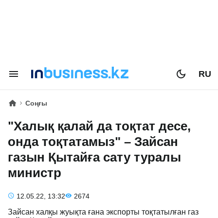
RU
Соңғы
"Халық қалай да тоқтат десе,
онда тоқтатамыз" – Зайсан
газын Қытайға сату туралы
министр
12.05.22, 13:32
2674
Зайсан халқы жуықта ғана экспорты тоқтатылған газ