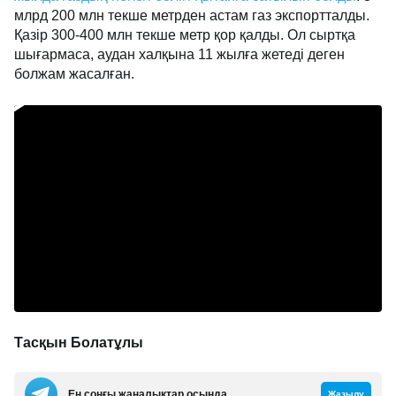
млрд 200 млн текше метрден астам газ экспортталды.
Қазір 300-400 млн текше метр қор қалды. Ол сыртқа
шығармаса, аудан халқына 11 жылға жетеді деген
болжам жасалған.
Тасқын Болатұлы
Ең соңғы жаңалықтар осында
Жазылу