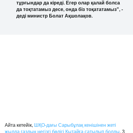
тұрғындар да кіреді. Егер олар қалай болса
да тоқтатамыз десе, онда біз тоқататамыз", -
деді министр Болат Ақшолақов.
Айта кетейік,
ШҚО-дағы Сарыбұлақ кенішінен жеті
жылда газдың негізгі бөлігі Қытайға сатылып болды
. 3