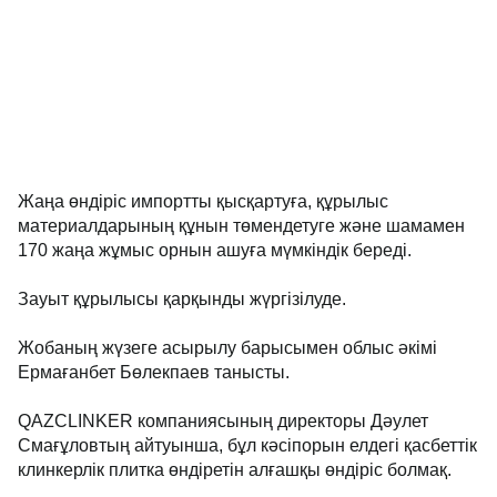
Жаңа өндіріс импортты қысқартуға, құрылыс
материалдарының құнын төмендетуге және шамамен
170 жаңа жұмыс орнын ашуға мүмкіндік береді.
Зауыт құрылысы қарқынды жүргізілуде.
Жобаның жүзеге асырылу барысымен облыс әкімі
Ермағанбет Бөлекпаев танысты.
QAZCLINKER компаниясының директоры Дәулет
Смағұловтың айтуынша, бұл кәсіпорын елдегі қасбеттік
клинкерлік плитка өндіретін алғашқы өндіріс болмақ.