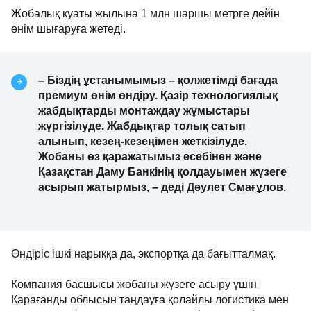
Жобалық қуаты жылына 1 млн шаршы метрге дейін
өнім шығаруға жетеді.
– Біздің ұстанымымыз – қолжетімді бағада
премиум өнім өндіру. Қазір технологиялық
жабдықтарды монтаждау жұмыстары
жүргізілуде. Жабдықтар толық сатып
алынып, кезең-кезеңімен жеткізілуде.
Жобаны өз қаражатымыз есебінен және
Қазақстан Даму Банкінің қолдауымен жүзеге
асырып жатырмыз, – деді Дәулет Смағұлов.
Өндіріс ішкі нарыққа да, экспортқа да бағытталмақ.
Компания басшысы жобаны жүзеге асыру үшін
Қарағанды облысын таңдауға қолайлы логистика мен