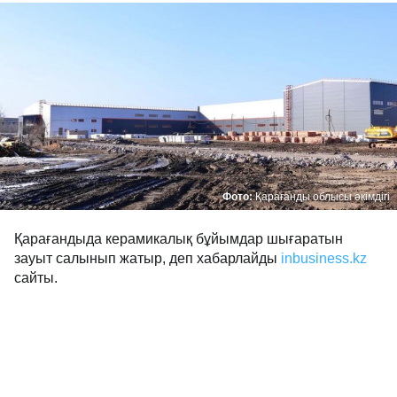
Фото:
Қарағанды облысы әкімдігі
Қарағандыда керамикалық бұйымдар шығаратын
зауыт салынып жатыр, деп хабарлайды
inbusiness.kz
сайты.