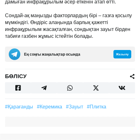
дамыған инфрақұрылым әсер еткенін атап өтті.
Сондай-ақ маңызды факторлардың бірі – газға қосылу
мүмкіндігі. Өндіріс алаңында барлық қажетті
инфрақұрылым жасақталған, сондықтан зауыт бірден
табиғи газбен жұмыс істейтін болады.
Ең соңғы жаңалықтар осында
Жазылу
БӨЛІСУ
#Қарағанды
#керемика
#зауыт
#плитка