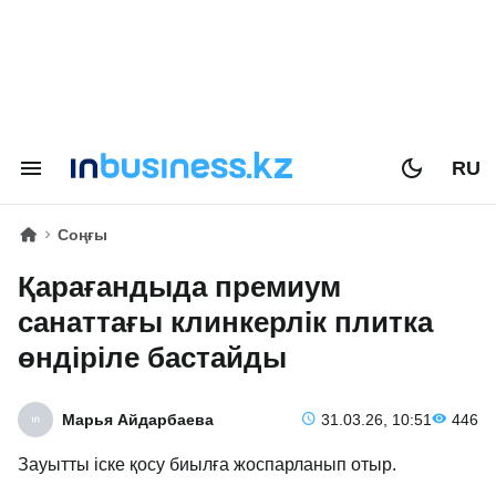
RU
Соңғы
Қарағандыда премиум
санаттағы клинкерлік плитка
өндіріле бастайды
Марья Айдарбаева
31.03.26, 10:51
446
Зауытты іске қосу биылға жоспарланып отыр.