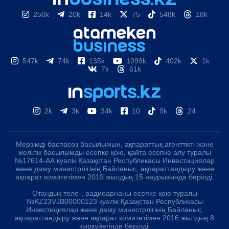
250k
20k
14k
75
548k
18k
547k
74k
135k
1099k
402k
1k
7k
61k
2k
3k
34k
10
9k
24
Мерзімді баспасөз басылымын, ақпараттық агенттікті және
желілік басылымды есепке қою, қайта есепке алу туралы
№17614-АА куәлік Қазақстан Республикасы Инвестициялар
және даму министрлігінің Байланыс, ақпараттандыру және
ақпарат комитетімен 2019 жылдың 15 наурызында берілді.
Отандық теле-, радиоарнаны есепке қою туралы
№KZ23VJB00000123 куәлік Қазақстан Республикасы
Инвестициялар және даму министрлігінің Байланыс,
ақпараттандыру және ақпарат комитетімен 2016 жылдың 8
қыркүйегінде берілді.