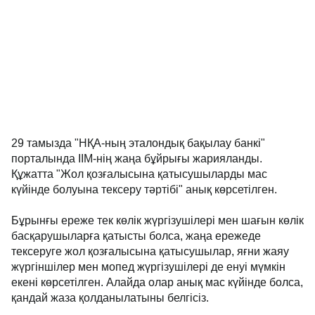
29 тамызда "НҚА-ның эталондық бақылау банкі"
порталында ІІМ-нің жаңа бұйрығы жарияланды.
Құжатта "Жол қозғалысына қатысушыларды мас
күйінде болуына тексеру тәртібі" анық көрсетілген.
Бұрынғы ереже тек көлік жүргізушілері мен шағын көлік
басқарушыларға қатысты болса, жаңа ережеде
тексеруге жол қозғалысына қатысушылар, яғни жаяу
жүргіншілер мен мопед жүргізушілері де енуі мүмкін
екені көрсетілген. Алайда олар анық мас күйінде болса,
қандай жаза қолданылатыны белгісіз.