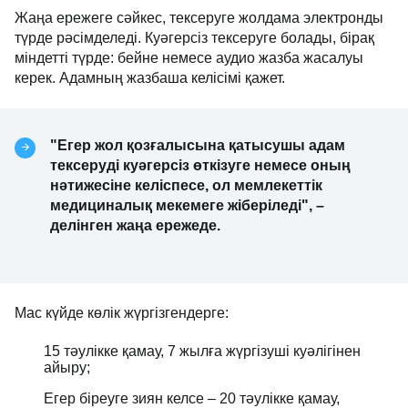
Жаңа ережеге сәйкес, тексеруге жолдама электронды
түрде рәсімделеді. Куәгерсіз тексеруге болады, бірақ
міндетті түрде: бейне немесе аудио жазба жасалуы
керек. Адамның жазбаша келісімі қажет.
"Егер жол қозғалысына қатысушы адам
тексеруді куәгерсіз өткізуге немесе оның
нәтижесіне келіспесе, ол мемлекеттік
медициналық мекемеге жіберіледі", –
делінген жаңа ережеде.
Мас күйде көлік жүргізгендерге:
15 тәулікке қамау, 7 жылға жүргізуші куәлігінен
айыру;
Егер біреуге зиян келсе – 20 тәулікке қамау,