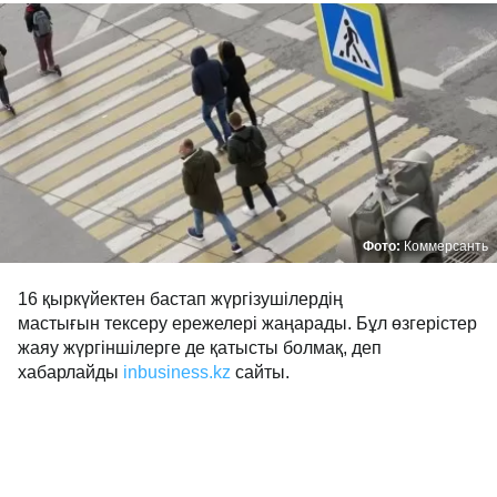
Фото:
Коммерсанть
16 қыркүйектен бастап жүргізушілердің
мастығын тексеру ережелері жаңарады. Бұл өзгерістер
жаяу жүргіншілерге де қатысты болмақ, деп
хабарлайды
inbusiness.kz
сайты.