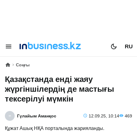
RU
Соңғы
Қазақстанда енді жаяу
жүргіншілердің де мастығы
тексерілуі мүмкін
Гүлайым Аманқос
12.09.25, 10:14
469
Құжат Ашық НҚА порталында жарияланды.