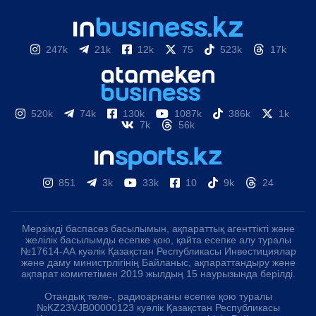
247k
21k
12k
75
523k
17k
520k
74k
130k
1087k
386k
1k
7k
56k
851
3k
33k
10
9k
24
Мерзімді баспасөз басылымын, ақпараттық агенттікті және
желілік басылымды есепке қою, қайта есепке алу туралы
№17614-АА куәлік Қазақстан Республикасы Инвестициялар
және даму министрлігінің Байланыс, ақпараттандыру және
ақпарат комитетімен 2019 жылдың 15 наурызында берілді.
Отандық теле-, радиоарнаны есепке қою туралы
№KZ23VJB00000123 куәлік Қазақстан Республикасы