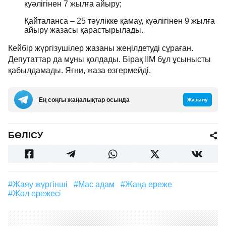
куәлігінен 7 жылға айыру;
Қайталанса – 25 тәулікке қамау, куәлігінен 9 жылға
айыру жазасы қарастырылады.
Кейбір жүргізушілер жазаны жеңілдетуді сұраған.
Депутаттар да мұны қолдады. Бірақ ІІМ бұл ұсынысты
қабылдамады. Яғни, жаза өзгермейді.
Ең соңғы жаңалықтар осында
Жазылу
БӨЛІСУ
#жаяу жүргінші
#мас адам
#жаңа ереже
#Жол ережесі