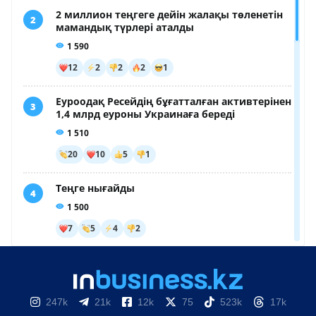
247k
21k
12k
75
523k
17k