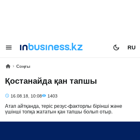
RU
Соңғы
Қостанайда қан тапшы
16.08.18, 10:08
1403
Атап айтқанда, теріс резус-факторлы бірінші және
үшінші топқа жататын қан тапшы болып отыр.