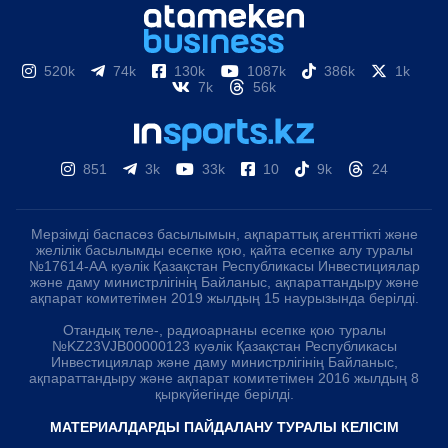
520k
74k
130k
1087k
386k
1k
7k
56k
851
3k
33k
10
9k
24
Мерзімді баспасөз басылымын, ақпараттық агенттікті және
желілік басылымды есепке қою, қайта есепке алу туралы
№17614-АА куәлік Қазақстан Республикасы Инвестициялар
және даму министрлігінің Байланыс, ақпараттандыру және
ақпарат комитетімен 2019 жылдың 15 наурызында берілді.
Отандық теле-, радиоарнаны есепке қою туралы
№KZ23VJB00000123 куәлік Қазақстан Республикасы
Инвестициялар және даму министрлігінің Байланыс,
ақпараттандыру және ақпарат комитетімен 2016 жылдың 8
қыркүйегінде берілді.
МАТЕРИАЛДАРДЫ ПАЙДАЛАНУ ТУРАЛЫ КЕЛІСІМ