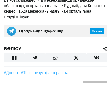
Быковскийкөшесі, 4а мекенжайында орналасқан
облыстық қан орталығына және Рудныйдағы Корчагин
көшесі 162а мекенжайындағы қан орталығына
келуді өтінуде.
Ең соңғы жаңалықтар осында
Жазылу
БӨЛІСУ
#донор
#теріс резус-факторлы қан