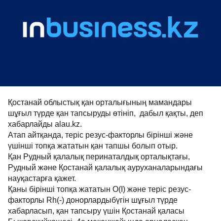
Қостанай облыстық қан орталығының мамандары
шұғыл түрде қан тапсыруды өтініп, дабыл қақты, деп
хабарлайды alau.kz.
Атап айтқанда, теріс резус-факторлы бірінші және
үшінші топқа жататын қан тапшы болып отыр.
Қан Рудный қалалық перинаталдық орталықтағы,
Рудный және Қостанай қалалық ауруханаларындағы
науқастарға қажет.
Қаны бірінші топқа жататын О(І) және теріс резус-
факторлы Rh(-) донорлардыбүгін шұғыл түрде
хабарласып, қан тапсыру үшін Қостанай қаласы