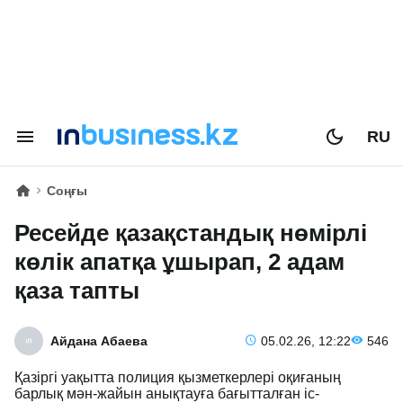
RU
Соңғы
Ресейде қазақстандық нөмірлі
көлік апатқа ұшырап, 2 адам
қаза тапты
Айдана Абаева
05.02.26, 12:22
546
Қазіргі уақытта полиция қызметкерлері оқиғаның
барлық мән-жайын анықтауға бағытталған іс-