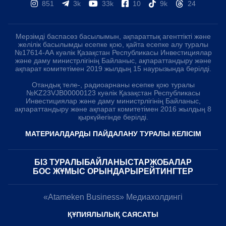
851
3k
33k
10
9k
24
Мерзімді баспасөз басылымын, ақпараттық агенттікті және
желілік басылымды есепке қою, қайта есепке алу туралы
№17614-АА куәлік Қазақстан Республикасы Инвестициялар
және даму министрлігінің Байланыс, ақпараттандыру және
ақпарат комитетімен 2019 жылдың 15 наурызында берілді.
Отандық теле-, радиоарнаны есепке қою туралы
№KZ23VJB00000123 куәлік Қазақстан Республикасы
Инвестициялар және даму министрлігінің Байланыс,
ақпараттандыру және ақпарат комитетімен 2016 жылдың 8
қыркүйегінде берілді.
МАТЕРИАЛДАРДЫ ПАЙДАЛАНУ ТУРАЛЫ КЕЛІСІМ
БІЗ ТУРАЛЫ
БАЙЛАНЫСТАР
ЖОБАЛАР
БОС ЖҰМЫС ОРЫНДАРЫ
РЕЙТИНГТЕР
«Atameken Business» Медиахолдингі
ҚҰПИЯЛЫЛЫҚ САЯСАТЫ