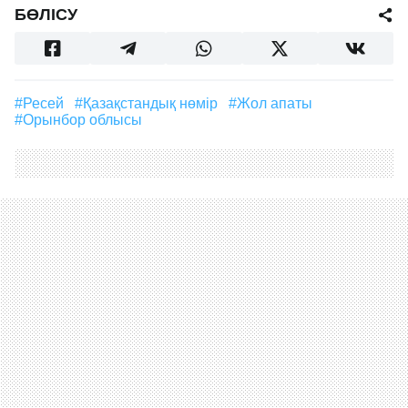
БӨЛІСУ
#Ресей
#қазақстандық нөмір
#жол апаты
#Орынбор облысы