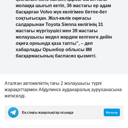
жолаққа шығып кетіп, 36 жастағы ер адам
басқарған Volvo жүк көлігімен бетпе-бет
соқтығысқан. Жол-көлік оқиғасы
салдарынан Toyota Sienna көлігінің 31
жастағы жүргізушісі мен 39 жастағы
жолаушысы жедел жәрдем келгенге дейін
оқиға орнында қаза тапты", – деп
хабарлады Орынбор облысы ІІМ
басқармасының баспасөз қызметі.
Аталған автокөліктің тағы 2 жолаушысы түрлі
жарақаттармен Абдулинск ауданаралық ауруханасына
жеткізілді.
Ең соңғы жаңалықтар осында
Жазылу