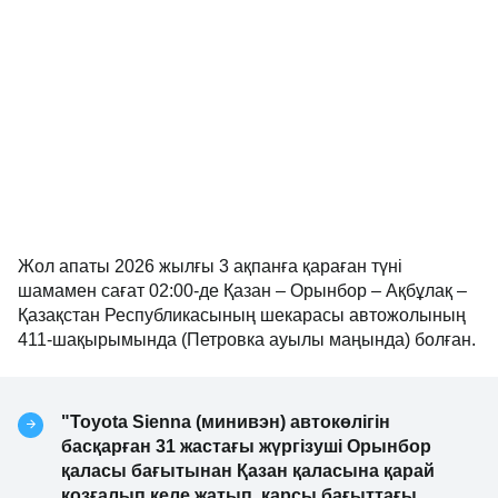
Жол апаты 2026 жылғы 3 ақпанға қараған түні
шамамен сағат 02:00-де Қазан – Орынбор – Ақбұлақ –
Қазақстан Республикасының шекарасы автожолының
411-шақырымында (Петровка ауылы маңында) болған.
"Toyota Sienna (минивэн) автокөлігін
басқарған 31 жастағы жүргізуші Орынбор
қаласы бағытынан Қазан қаласына қарай
қозғалып келе жатып, қарсы бағыттағы