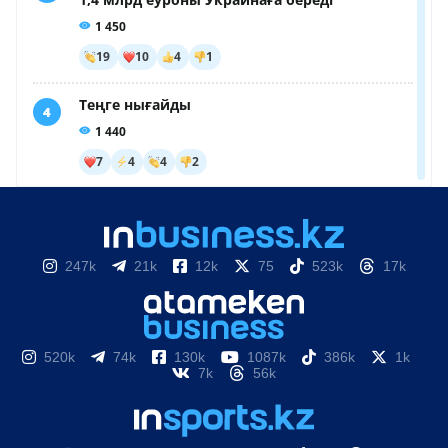
247k
21k
12k
75
523k
17k
520k
74k
130k
1087k
386k
1k
7k
56k