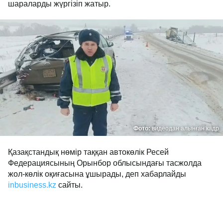
шараларды жүргізіп жатыр.
Фото:
видеодан алынған кадр
Қазақстандық нөмір таққан автокөлік Ресей
Федерациясының Орынбор облысындағы тасжолда
жол-көлік оқиғасына ұшырады, деп хабарлайды
inbusiness.kz
сайты.