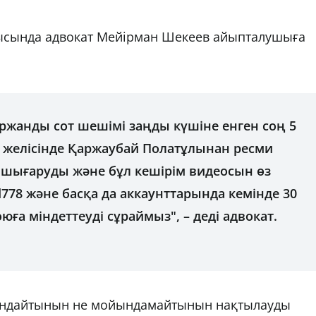
рысында адвокат Мейірман Шекеев айыпталушыға
ржанды сот шешімі заңды күшіне енген соң 5
ік желісінде Қаржаубай Полатұлынан ресми
ке шығаруды және бұл кешірім видеосын өз
78 және басқа да аккаунттарында кемінде 30
ға міндеттеуді сұраймыз", – деді адвокат.
йындайтынын не мойындамайтынын нақтылауды