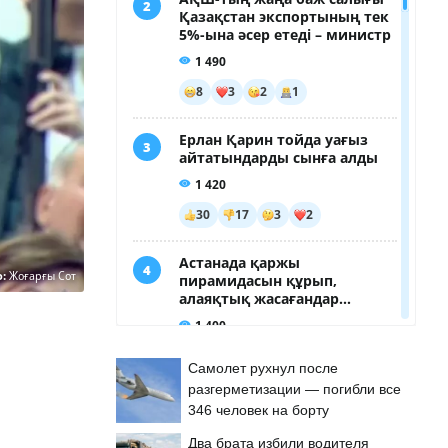
о:
Жоғарғы Сот
Самолет рухнул после
разгерметизации — погибли все
346 человек на борту
Два брата избили водителя