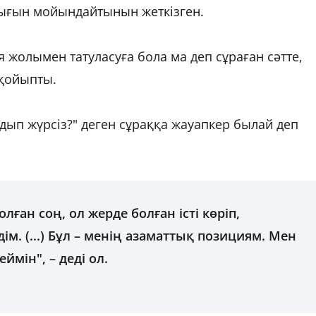
ығын мойындайтынын жеткізген.
 жолымен татуласуға бола ма деп сұраған сәтте,
 қойыпты.
дып жүрсіз?" деген сұраққа жауапкер былай деп
лған соң, ол жерде болған істі көріп,
ім. (...) Бұл – менің азаматтық позициям. Мен
мін", – деді ол.