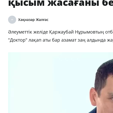
қысым жасағаны бе
Хақназар Жалғас
Әлеуметтік желіде Қаржаубай Нұрымовтың отб
"Доктор" лақап аты бар азамат заң алдында ж