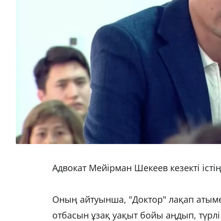
Адвокат Мейірман Шекеев кезекті іст
Оның айтуынша, "Доктор" лақап атым
отбасын ұзақ уақыт бойы аңдып, түрл