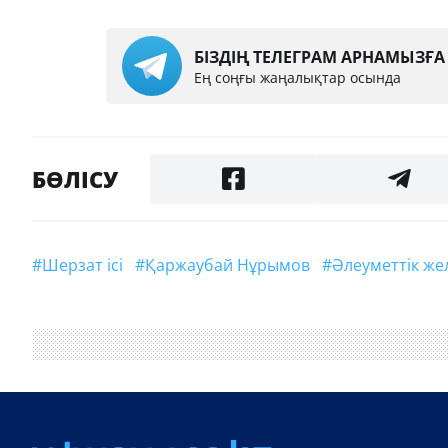
БІЗДІҢ ТЕЛЕГРАМ АРНАМЫЗҒ
Ең соңғы жаңалықтар осында
БӨЛІСУ
#Шерзат ісі
#Қаржаубай Нұрымов
#Әлеуметтік же