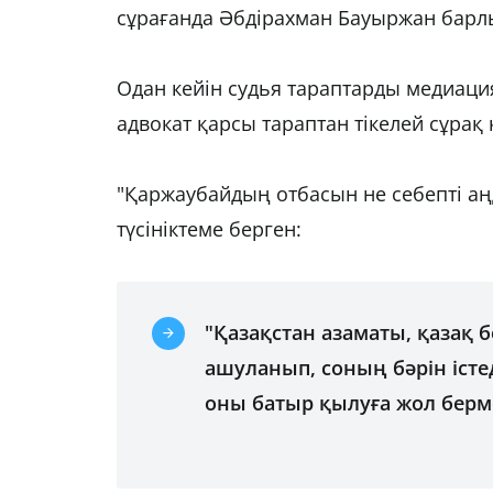
сұрағанда Әбдірахман Бауыржан барл
Одан кейін судья тараптарды медиация
адвокат қарсы тараптан тікелей сұрақ
"Қаржаубайдың отбасын не себепті аң
түсініктеме берген:
"Қазақстан азаматы, қазақ бо
ашуланып, соның бәрін істед
оны батыр қылуға жол бермей