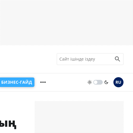
БИЗНЕС-ГАЙД
RU
ның