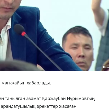
Фот
ің мән-жайын хабарлады.
ен танылған азамат Қаржаубай Нұрымовтың
і арандатушылық әрекеттер жасаған.