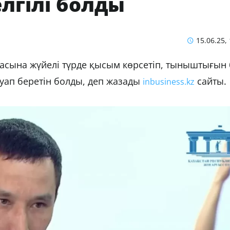
лгілі болды
15.06.25,
асына жүйелі түрде қысым көрсетіп, тыныштығын 
ауап беретін болды, деп жазады
сайты.
inbusiness.kz