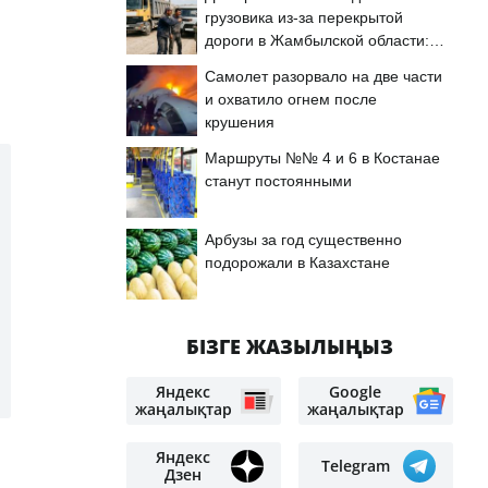
грузовика из-за перекрытой
дороги в Жамбылской области:
подробности
Самолет разорвало на две части
и охватило огнем после
крушения
Маршруты №№ 4 и 6 в Костанае
станут постоянными
Арбузы за год существенно
подорожали в Казахстане
БІЗГЕ ЖАЗЫЛЫҢЫЗ
Яндекс
Google
жаңалықтар
жаңалықтар
Яндекс
Telegram
Дзен