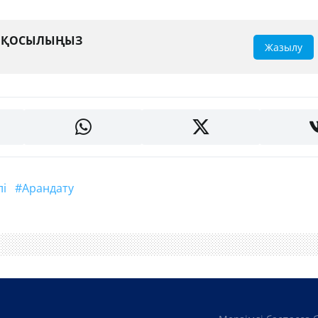
А ҚОСЫЛЫҢЫЗ
Жазылу
лі
#арандату