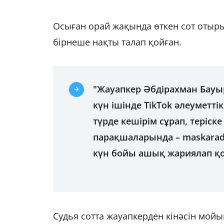
Осыған орай жақында өткен сот оты
бірнеше нақты талап қойған.
"Жауапкер Әбдірахман Бауы
күн ішінде TikTok әлеуметт
түрде кешірім сұрап, теріс
парақшаларында – maskarad7
күн бойы ашық жариялап қою
Судья сотта жауапкерден кінәсін мо