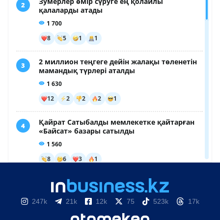
247k
21k
12k
75
523k
17k