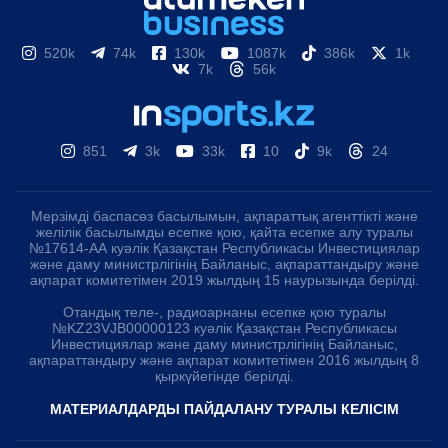
520k
74k
130k
1087k
386k
1k
7k
56k
851
3k
33k
10
9k
24
Мерзімді баспасөз басылымын, ақпараттық агенттікті және
желілік басылымды есепке қою, қайта есепке алу туралы
№17614-АА куәлік Қазақстан Республикасы Инвестициялар
және даму министрлігінің Байланыс, ақпараттандыру және
ақпарат комитетімен 2019 жылдың 15 наурызында берілді.
Отандық теле-, радиоарнаны есепке қою туралы
№KZ23VJB00000123 куәлік Қазақстан Республикасы
Инвестициялар және даму министрлігінің Байланыс,
ақпараттандыру және ақпарат комитетімен 2016 жылдың 8
қыркүйегінде берілді.
МАТЕРИАЛДАРДЫ ПАЙДАЛАНУ ТУРАЛЫ КЕЛІСІМ