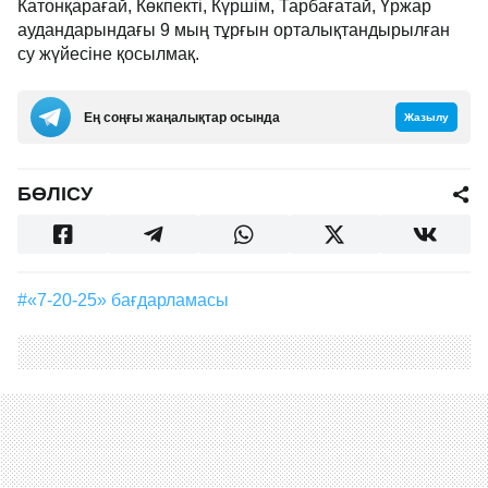
Катонқарағай, Көкпекті, Күршім, Тарбағатай, Үржар
аудандарындағы 9 мың тұрғын орталықтандырылған
су жүйесіне қосылмақ.
Ең соңғы жаңалықтар осында
Жазылу
БӨЛІСУ
#«7-20-25» бағдарламасы