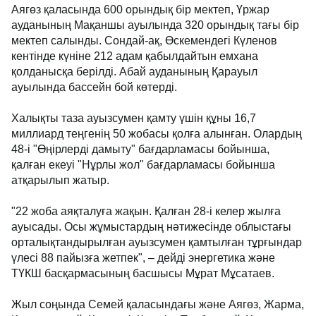
Аягөз қаласында 600 орындық бір мектеп, Үржар
ауданының Мақаншы ауылында 320 орындық тағы бір
мектеп салынды. Сондай-ақ, Өскемендегі Күленов
кентінде күніне 212 адам қабылдайтын емхана
қолданысқа берілді. Абай ауданының Қарауыл
ауылында бассейн бой көтерді.
Халықты таза ауызсумен қамту үшін құны 16,7
миллиард теңгенің 50 жобасы қолға алынған. Олардың
48-і "Өңірлерді дамыту" бағдарламасы бойынша,
қалған екеуі "Нұрлы жол" бағдарламасы бойынша
атқарылып жатыр.
"22 жоба аяқталуға жақын. Қалған 28-і келер жылға
ауысады. Осы жұмыстардың нәтижесінде облыстағы
орталықтандырылған ауызсумен қамтылған тұрғындар
үлесі 88 пайызға жетпек", – дейді энергетика және
ТҮКШ басқармасының басшысы Мұрат Мұсатаев.
Жыл соңында Семей қаласындағы және Аягөз, Жарма,