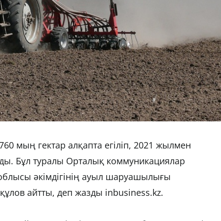
0 мың гектар алқапта егіліп, 2021 жылмен
йды. Бұл туралы Орталық коммуникациялар
облысы әкімдігінің ауыл шаруашылығы
ов айтты, деп жазды inbusiness.kz.