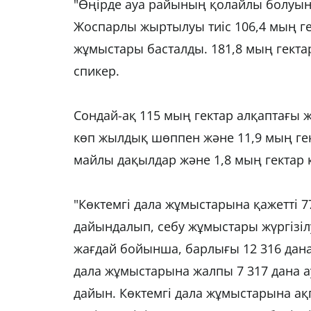
"Өңірде ауа райының қолайлы болуына 
Жоспарлы жыртылуы тиіс 106,4 мың гек
жұмыстары басталды. 181,8 мың гектар
спикер.
Сондай-ақ 115 мың гектар алқаптағы 
көп жылдық шөппен және 11,9 мың гек
майлы дақылдар және 1,8 мың гектар к
"Көктемгі дала жұмыстарына қажетті 
дайындалып, себу жұмыстары жүргізі
жағдай бойынша, барлығы 12 316 дана
дала жұмыстарына жалпы 7 317 дана 
дайын. Көктемгі дала жұмыстарына а