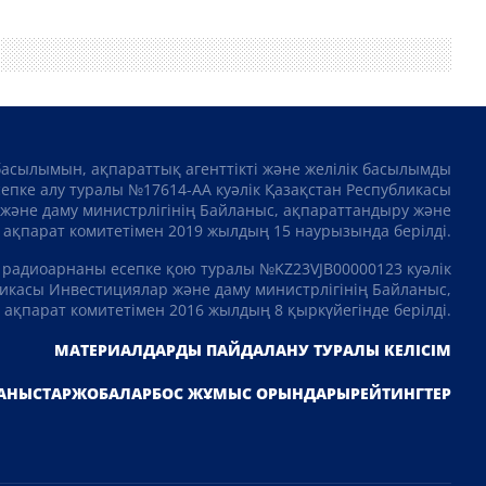
басылымын, ақпараттық агенттікті және желілік басылымды
сепке алу туралы №17614-АА куәлік Қазақстан Республикасы
және даму министрлігінің Байланыс, ақпараттандыру және
ақпарат комитетімен 2019 жылдың 15 наурызында берілді.
 радиоарнаны есепке қою туралы №KZ23VJB00000123 куәлік
икасы Инвестициялар және даму министрлігінің Байланыс,
ақпарат комитетімен 2016 жылдың 8 қыркүйегінде берілді.
МАТЕРИАЛДАРДЫ ПАЙДАЛАНУ ТУРАЛЫ КЕЛІСІМ
Telegram арнамызға жазылыңыз!
АНЫСТАР
ЖОБАЛАР
БОС ЖҰМЫС ОРЫНДАРЫ
РЕЙТИНГТЕР
Жаңалықтар туралы бірінші біліңіз
Қазір емес
ЖАЗЫЛУ