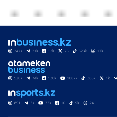
247k
21k
12k
75
523k
17k
520k
74k
130k
1087k
386k
1k
851
3k
33k
10
9k
24