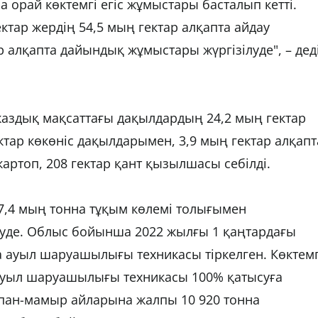
орай көктемгі егіс жұмыстары басталып кетті.
тар жердің 54,5 мың гектар алқапта айдау
 алқапта дайындық жұмыстары жүргізілуде", – дед
жаздық мақсаттағы дақылдардың 24,2 мың гектар
тар көкөніс дақылдарымен, 3,9 мың гектар алқапт
артоп, 208 гектар қант қызылшасы себілді.
77,4 мың тонна тұқым көлемі толығымен
луде. Облыс бойынша 2022 жылғы 1 қаңтардағы
 ауыл шаруашылығы техникасы тіркелген. Көктемг
ауыл шаруашылығы техникасы 100% қатысуға
қпан-мамыр айларына жалпы 10 920 тонна