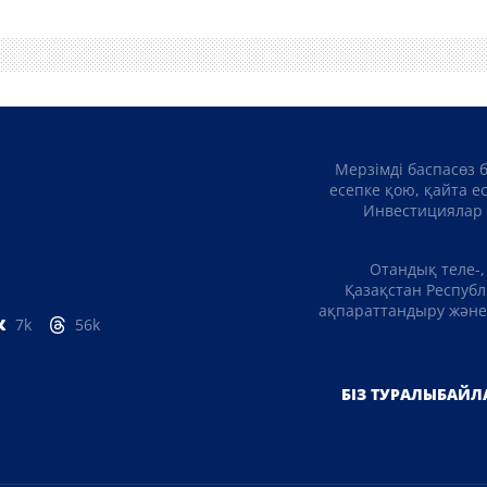
Мерзімді баспасөз 
есепке қою, қайта е
Инвестициялар 
Отандық теле-,
Қазақстан Республ
ақпараттандыру және 
7k
56k
БІЗ ТУРАЛЫ
БАЙЛ