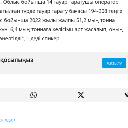
ді. Облыс бойынша 14 тауар таратушы оператор
ылған түрде тауар тарату бағасы 194-208 теңге
лыс бойынша 2022 жылы жалпы 51,2 мың тонна
күні 6,4 мың тоннаға келісімшарт жасалып, оның
лтілді", – деді спикер.
А ҚОСЫЛЫҢЫЗ
Жазылу
ақылдар