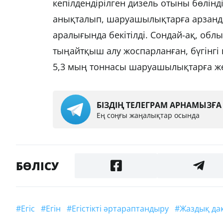
кепілдендірілген дизель отыны бөлін
анықталып, шаруашылықтарға арзандат
аралығында бекітілді. Сондай-ақ, об
тыңайтқыш алу жоспарланған, бүгінгі 
5,3 мың тоннасы шаруашылықтарға жөне
БІЗДІҢ ТЕЛЕГРАМ АРНАМЫЗҒ
Ең соңғы жаңалықтар осында
БӨЛІСУ
#егіс
#егін
#егістікті әртараптандыру
#жаздық д