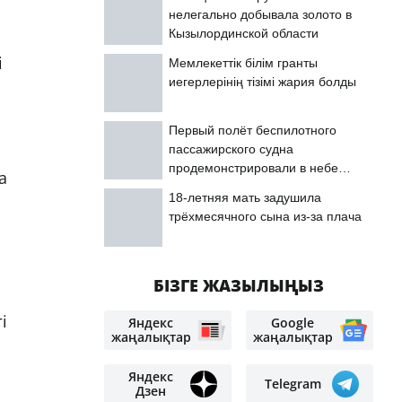
нелегально добывала золото в
Кызылординской области
і
Мемлекеттік білім гранты
иегерлерінің тізімі жария болды
Первый полёт беспилотного
пассажирского судна
продемонстрировали в небе
а
Астаны
18-летняя мать задушила
трёхмесячного сына из-за плача
БІЗГЕ ЖАЗЫЛЫҢЫЗ
і
Яндекс
Google
жаңалықтар
жаңалықтар
Яндекс
Telegram
Дзен