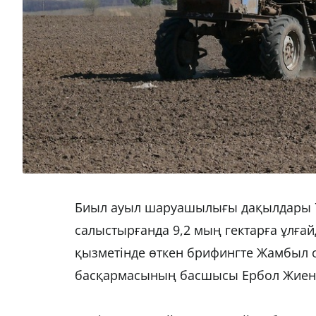
Биыл ауыл шаруашылығы дақылдары 76
салыстырғанда 9,2 мың гектарға ұлға
қызметінде өткен брифингте Жамбыл 
басқармасының басшысы Ербол Жиенқұл