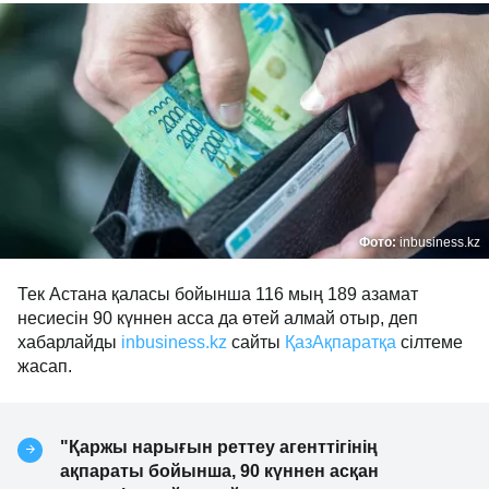
Фото:
inbusiness.kz
Тек Астана қаласы бойынша 116 мың 189 азамат
несиесін 90 күннен асса да өтей алмай отыр, деп
хабарлайды
inbusiness.kz
сайты
ҚазАқпаратқа
сілтеме
жасап.
"Қаржы нарығын реттеу агенттігінің
ақпараты бойынша, 90 күннен асқан