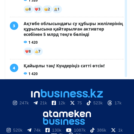
247k
21k
12k
75
523k
17k
520k
74k
130k
1087k
386k
1k