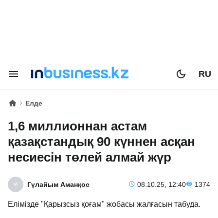
RU
Елде
1,6 миллионнан астам
қазақстандық 90 күннен асқан
несиесін төлей алмай жүр
Гүлайым Аманқос
08.10.25, 12:40
1374
Елімізде "Қарызсыз қоғам" жобасы жалғасын табуда.