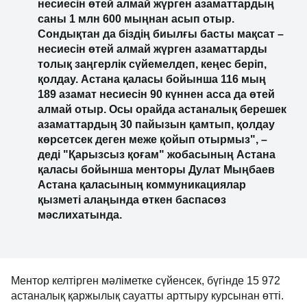
несиесін өтей алмай жүрген азаматтардың
саны 1 млн 600 мыңнан асып отыр.
Сондықтан да біздің биылғы басты мақсат –
несиесін өтей алмай жүрген азаматтарды
толық заңгерлік сүйемелдеп, кеңес беріп,
қолдау. Астана қаласы бойынша 116 мың
189 азамат несиесін 90 күннен асса да өтей
алмай отыр. Осы орайда астаналық берешек
азаматтардың 30 пайызын қамтып, қолдау
көрсетсек деген меже қойып отырмыз", –
деді "Қарызсыз қоғам" жобасының Астана
қаласы бойынша менторы Дулат Мыңбаев
Астана қаласының коммуникациялар
қызметі алаңында өткен баспасөз
мәслихатында.
Ментор келтірген мәліметке сүйенсек, бүгінде 15 972
астаналық қаржылық сауатты арттыру курсынан өтті.