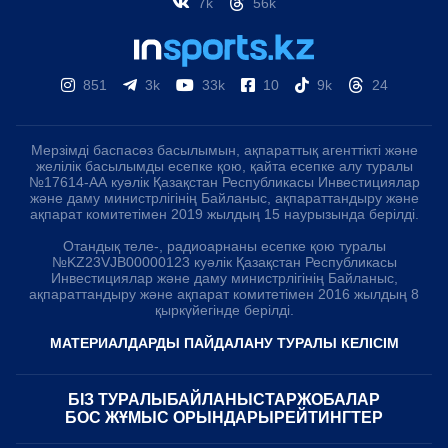
7k
56k
851
3k
33k
10
9k
24
Мерзімді баспасөз басылымын, ақпараттық агенттікті және
желілік басылымды есепке қою, қайта есепке алу туралы
№17614-АА куәлік Қазақстан Республикасы Инвестициялар
және даму министрлігінің Байланыс, ақпараттандыру және
ақпарат комитетімен 2019 жылдың 15 наурызында берілді.
Отандық теле-, радиоарнаны есепке қою туралы
№KZ23VJB00000123 куәлік Қазақстан Республикасы
Инвестициялар және даму министрлігінің Байланыс,
ақпараттандыру және ақпарат комитетімен 2016 жылдың 8
қыркүйегінде берілді.
МАТЕРИАЛДАРДЫ ПАЙДАЛАНУ ТУРАЛЫ КЕЛІСІМ
БІЗ ТУРАЛЫ
БАЙЛАНЫСТАР
ЖОБАЛАР
БОС ЖҰМЫС ОРЫНДАРЫ
РЕЙТИНГТЕР