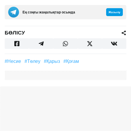
Ең соңғы жаңалықтар осында
Жазылу
БӨЛІСУ
#несие
#төлеу
#қарыз
#қоғам