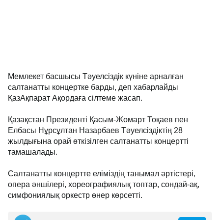
Мемлекет басшысы Тәуелсіздік күніне арналған
салтанатты концертке барды, деп хабарлайды
ҚазАқпарат Ақордаға сілтеме жасап.
Қазақстан Президенті Қасым-Жомарт Тоқаев пен
Елбасы Нұрсұлтан Назарбаев Тәуелсіздіктің 28
жылдығына орай өткізілген салтанатты концертті
тамашалады.
Салтанатты концертте еліміздің танымал әртістері,
опера әншілері, хореографиялық топтар, сондай-ақ,
симфониялық оркестр өнер көрсетті.