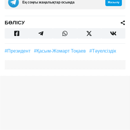
Ең соңғы жаңалықтар осында
Жазылу
БӨЛІСУ
#Президент
#Қасым-Жомарт Тоқаев
#тәуелсіздік