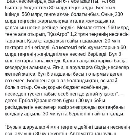
"Банк несиелердің санын 6-7 есе азайтты. Ал біз
былтыр бюджеттен 80 млрд теңге алды. Бес жыл
ішінде 560 млрд теңге алған болатынбыз. Оның 230
млрд теңгесін жарғылық капиталға жұмсадық та,
қалғанын несие ретінде бердік. Мемлекеттен 560 млрд
теңге ала отырып, "ҚазАгро" 1,2 трлн теңгенің несиесін
таратқан. Қазақстанда жыл сайын шамамен 20 млн
гектарға егін егіледі. Ал көктемгі егіс жұмыстарына 60
млрд теңгенің жеңілдетілген несиесі беріледі. Бұл 3
млн гектарға ғана жетеді. Қалған алқапқа қаржы басқа
көздерден алынады. Яғни, шаруаларға біздің несиелер
жетпей жатса, бұл біз ақшаны басып отырмыз деген
сөз емес. Бөлінген ақша аз болғандықтан, осылай
болып отыр. Оның қорын бюджет есебінен де,
несиеден түскен табыс есебінен де ұлғайту қажет", –
деген Ербол Қарашөкеев бұрын 30 күн бойы
рәсімделетін несиелер қазір электронды қолтаңбаны
қолдану арқылы 30 минутта берілетінін айтып қалды.
"Бұрын шаруалар 4 млн теңгеге дейінгі шағын несиенің
өзін алу үшін 30 күн жүретін. Автоматтандырудың