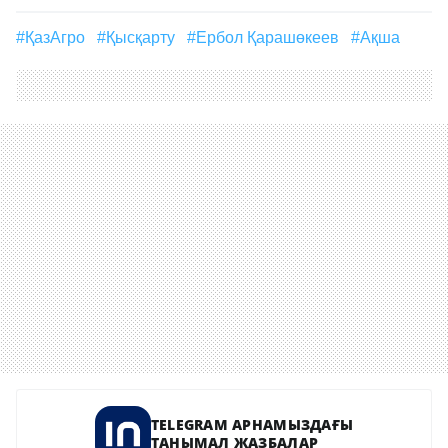
#ҚазАгро
#қысқарту
#Ербол Қарашөкеев
#ақша