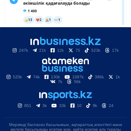
247k
21k
12k
75
523k
17k
520k
74k
130k
1087k
386k
1k
7k
56k
851
3k
33k
10
9k
24
Мерзімді баспасөз басылымын, ақпараттық агенттікті және
желілік басылымды есепке қою, қайта есепке алу туралы