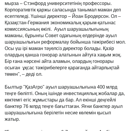
мырза – Стэнфорд университетінің профессоры.
Корпоративтік қаржы саласында танымал маман деп
есептеледі. Үшінші директор – Йоан Бродерсон. Ол –
Қазақстан-Германия экономикалық қарым-қатынас
комиссиясының өкілі. Ауыл шаруашылығының
маманы, бұрынғы Совет одағының елдерінде ауыл
шаруашылығын реформалау бойынша тәжірибесі мол.
Осы үш ірі маман тәуелсіз директор болады. Қазір
олардың қанша гонорар алатынын айтуға хақым жоқ.
Бір ғана нәрсені айта аламын, олардың гонорары
осыған ұқсас тәжірибелерге қарағанда айтарлықтай
төмен", – деді ол.
Былтыр "ҚазАгро" ауыл шаруашылығына 400 млрд
теңге бөліпті. Оның ішінде инвестициялық жобалар да,
көктемгі егіс жұмыстары да бар. Ал екінші деңгейлі
банктер 76 млрд теңге бағыттаған. Яғни банктер ауыл
шаруашылығына берілетін несие көлемін қысып
жатыр.