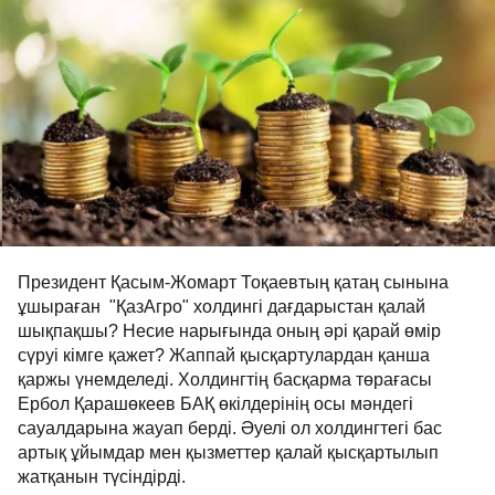
Президент Қасым-Жомарт Тоқаевтың қатаң сынына
ұшыраған "ҚазАгро" холдингі дағдарыстан қалай
шықпақшы? Несие нарығында оның әрі қарай өмір
сүруі кімге қажет? Жаппай қысқартулардан қанша
қаржы үнемделеді. Холдингтің басқарма төрағасы
Ербол Қарашөкеев БАҚ өкілдерінің осы мәндегі
сауалдарына жауап берді. Әуелі ол холдингтегі бас
артық ұйымдар мен қызметтер қалай қысқартылып
жатқанын түсіндірді.