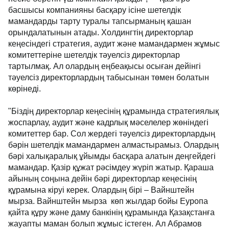
басшысы компанияны басқару ісіне шетелдік
мамандарды тарту туралы тапсырманың қашан
орындалатынын атады. Холдингтің директорлар
кеңесіндегі стратегия, аудит және мамандармен жұмыс
комитеттеріне шетелдік тәуелсіз директорлар
тартылмақ. Ал олардың еңбеақысы осыған дейінгі
тәуелсіз директорлардың табысынан төмен болатын
көрінеді.
"Біздің директорлар кеңесінің құрамында стратегиялық
жоспарлау, аудит және кадрлық мәселелер жөніндегі
комитеттер бар. Сол жердегі тәуелсіз директорлардың
бәрін шетелдік мамандармен алмастырамыз. Олардың
бәрі халықаралық ұйымды басқара алатын деңгейдегі
мамандар. Қазір құжат рәсімдеу жүріп жатыр. Қараша
айының соңына дейін бәрі директорлар кеңесінің
құрамына кіруі керек. Олардың бірі – Вайнштейн
мырза. Вайнштейн мырза көп жылдар бойы Еуропа
қайта құру және даму банкінің құрамында Қазақстанға
жауапты маман болып жұмыс істеген. Ал Абрамов