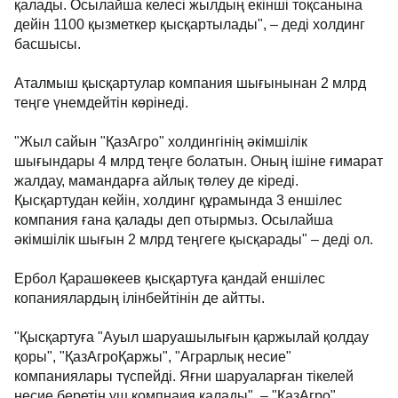
қалады. Осылайша келесі жылдың екінші тоқсанына
дейін 1100 қызметкер қысқартылады", – деді холдинг
басшысы.
Аталмыш қысқартулар компания шығынынан 2 млрд
теңге үнемдейтін көрінеді.
"Жыл сайын "ҚазАгро" холдингінің әкімшілік
шығындары 4 млрд теңге болатын. Оның ішіне ғимарат
жалдау, мамандарға айлық төлеу де кіреді.
Қысқартудан кейін, холдинг құрамында 3 еншілес
компания ғана қалады деп отырмыз. Осылайша
әкімшілік шығын 2 млрд теңгеге қысқарады" – деді ол.
Ербол Қарашөкеев қысқартуға қандай еншілес
копаниялардың ілінбейтінін де айтты.
"Қысқартуға "Ауыл шаруашылығын қаржылай қолдау
қоры", "ҚазАгроҚаржы", "Аграрлық несие"
компаниялары түспейді. Яғни шаруаларған тікелей
несие беретін үш компнаия қалады", – "ҚазАгро"