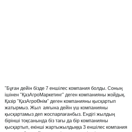
"Бұған дейін бізде 7 еншілес компания болды. Соның
ішінен "ҚазАгроМаркетинг" деген компанияны жойдық.
Қазір "ҚазАгроӨнім" деген компанияны қысқартып
жатырмыз. Жыл аяғына дейін үш компанияны
қысқартамыз деп жоспарлағанбыз. Ендігі жылдың
бірінші тоқсанында біз тағы да бір компанияны
қысқартып, екінші жартыжылдыққа 3 еншілес компания