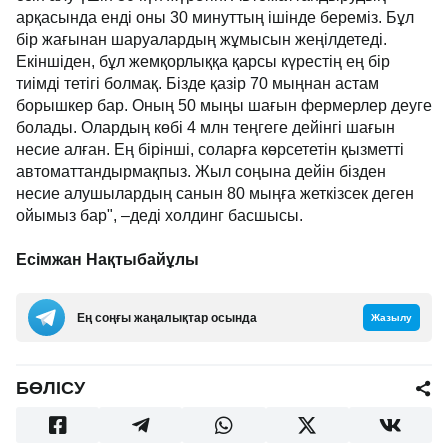
арқасында енді оны 30 минуттың ішінде береміз. Бұл
бір жағынан шаруалардың жұмысын жеңілдетеді.
Екіншіден, бұл жемқорлыққа қарсы күрестің ең бір
тиімді тетігі болмақ. Бізде қазір 70 мыңнан астам
борышкер бар. Оның 50 мыңы шағын фермерлер деуге
болады. Олардың көбі 4 млн теңгеге дейінгі шағын
несие алған. Ең бірінші, соларға көрсететін қызметті
автоматтандырмақпыз. Жыл соңына дейін бізден
несие алушылардың санын 80 мыңға жеткізсек деген
ойымыз бар", –деді холдинг басшысы.
Есімжан Нақтыбайұлы
Ең соңғы жаңалықтар осында
Жазылу
БӨЛІСУ