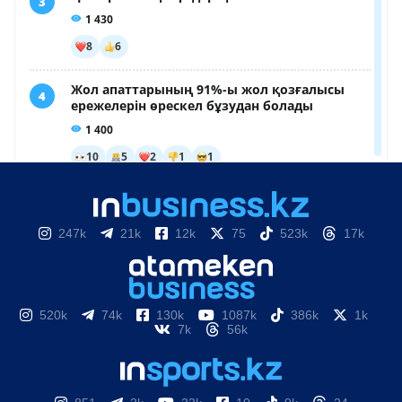
247k
21k
12k
75
523k
17k
520k
74k
130k
1087k
386k
1k
7k
56k