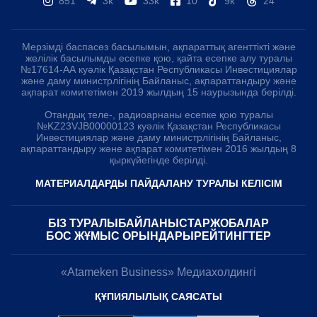
851
3k
33k
10
9k
24
Мерзімді баспасөз басылымын, ақпараттық агенттікті және
желілік басылымды есепке қою, қайта есепке алу туралы
№17614-АА куәлік Қазақстан Республикасы Инвестициялар
және даму министрлігінің Байланыс, ақпараттандыру және
ақпарат комитетімен 2019 жылдың 15 наурызында берілді.
Отандық теле-, радиоарнаны есепке қою туралы
№KZ23VJB00000123 куәлік Қазақстан Республикасы
Инвестициялар және даму министрлігінің Байланыс,
ақпараттандыру және ақпарат комитетімен 2016 жылдың 8
қыркүйегінде берілді.
МАТЕРИАЛДАРДЫ ПАЙДАЛАНУ ТУРАЛЫ КЕЛІСІМ
БІЗ ТУРАЛЫ
БАЙЛАНЫСТАР
ЖОБАЛАР
БОС ЖҰМЫС ОРЫНДАРЫ
РЕЙТИНГТЕР
«Atameken Business» Медиахолдингі
ҚҰПИЯЛЫЛЫҚ САЯСАТЫ