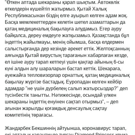
"Өткен аптада шекараны қарап шықтым. Автокөлік
өткелдерін күшейтіп жатырмыз. Қытай Халық
Республикасынан біздің елге ауырып келген адам жоқ.
Басқа мемлекеттерден келетін шетел азаматтарын да
қатаң медициналық бақылауға алудамыз. Егер ауру
байқалса, дереу емдеуге жатқызамыз. Қазақстанда бұл
індеттің жайылмауы, менің ойымша, басқа елдермен
салыстырғанда дер кезінде әрекет еттік. Желтоқсанның
аяғында Қытай вирустың тарағанын хабарлаған кезде,
ел ішіне ауру тарап кетпеуі үшін қаңтар айының 6-сы
күні алдын алу шараларын бастап кеттік. Шекараға,
әуежайға тепловизорлар орнаттық, қатаң медициналық
бақылау жүргізе бастадық. Еуропадан келген кейбір
адамдар "не үшін дүрбелең салып жатырсыздар?" деп
түсінбестік танытты. Нәтижесінде, осындай үлкен
шекараны індеттің енуінен сақтап отырмыз", – деп
ағынан жарылды қоғамдық денсаулық сақтау
комитетінің төрағасы.
Жандарбек Бекшиннің айтуынша, коронавирус тарап,
екі апталық карантинде тұрған Diamond Princess круиз