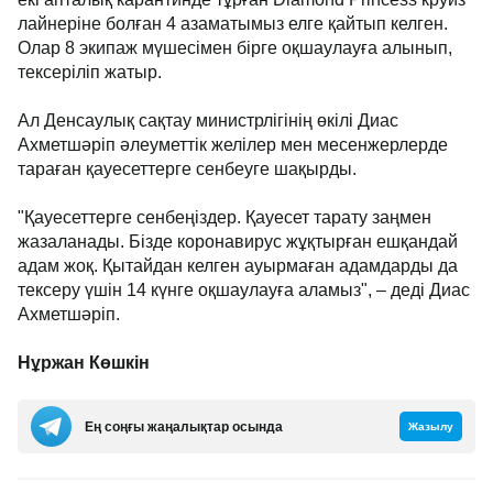
лайнеріне болған 4 азаматымыз елге қайтып келген.
Олар 8 экипаж мүшесімен бірге оқшаулауға алынып,
тексеріліп жатыр.
Ал Денсаулық сақтау министрлігінің өкілі Диас
Ахметшәріп әлеуметтік желілер мен месенжерлерде
тараған қауесеттерге сенбеуге шақырды.
"Қауесеттерге сенбеңіздер. Қауесет тарату заңмен
жазаланады. Бізде коронавирус жұқтырған ешқандай
адам жоқ. Қытайдан келген ауырмаған адамдарды да
тексеру үшін 14 күнге оқшаулауға аламыз", – деді Диас
Ахметшәріп.
Нұржан Көшкін
Ең соңғы жаңалықтар осында
Жазылу