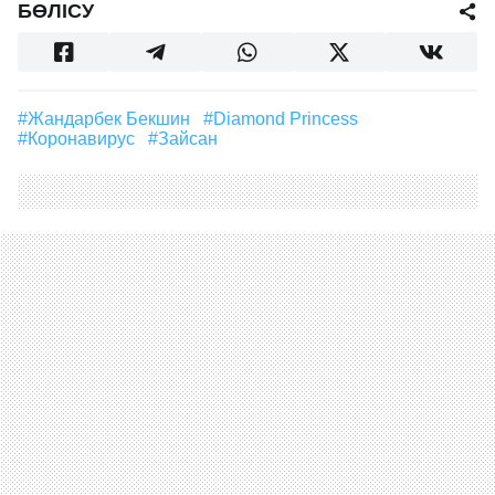
БӨЛІСУ
#Жандарбек Бекшин
#Diamond Princess
#Коронавирус
#Зайсан