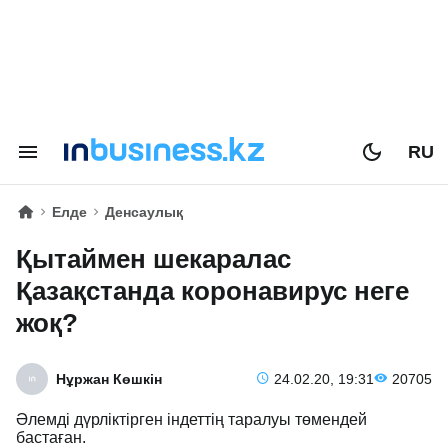
RU
Елде
Денсаулық
Қытаймен шекаралас
Қазақстанда коронавирус неге
жоқ?
Нұржан Көшкін
24.02.20, 19:31
20705
Әлемді дүрліктірген індеттің таралуы төмендей
бастаған.