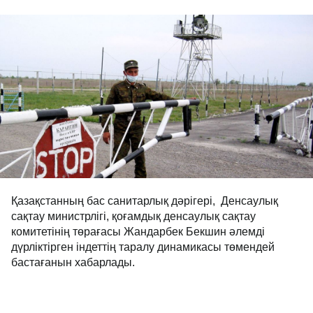
Қазақстанның бас санитарлық дәрігері, Денсаулық
сақтау министрлігі, қоғамдық денсаулық сақтау
комитетінің төрағасы Жандарбек Бекшин әлемді
дүрліктірген індеттің таралу динамикасы төмендей
бастағанын хабарлады.