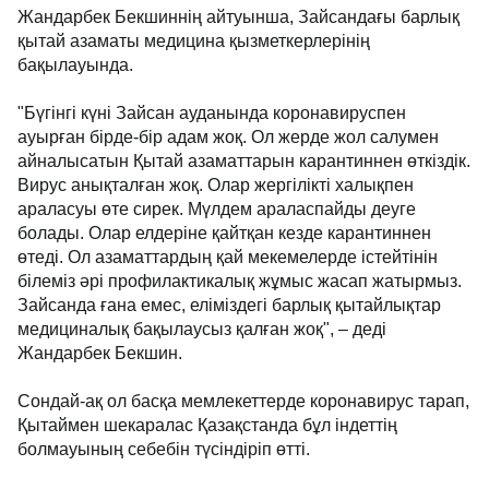
Жандарбек Бекшиннің айтуынша, Зайсандағы барлық
қытай азаматы медицина қызметкерлерінің
бақылауында.
"Бүгінгі күні Зайсан ауданында коронавируспен
ауырған бірде-бір адам жоқ. Ол жерде жол салумен
айналысатын Қытай азаматтарын карантиннен өткіздік.
Вирус анықталған жоқ. Олар жергілікті халықпен
араласуы өте сирек. Мүлдем араласпайды деуге
болады. Олар елдеріне қайтқан кезде карантиннен
өтеді. Ол азаматтардың қай мекемелерде істейтінін
білеміз әрі профилактикалық жұмыс жасап жатырмыз.
Зайсанда ғана емес, еліміздегі барлық қытайлықтар
медициналық бақылаусыз қалған жоқ", – деді
Жандарбек Бекшин.
Сондай-ақ ол басқа мемлекеттерде коронавирус тарап,
Қытаймен шекаралас Қазақстанда бұл індеттің
болмауының себебін түсіндіріп өтті.