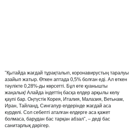
"Қытайда жағдай тұрақталып, коронавирустың таралуы
азайып жатыр. Өткен аптада 0,5% болған еді. Ал өткен
тәулікте 0,28%-ды көрсетті. Бұл өте қуанышты
жаңалық! Алайда індеттің басқа елдер арқылы келу
қаупі бар. Оңтүстік Корея, Италия, Малазия, Ветьнам,
Иран, Тайланд, Сингапур елдерінде жағдай аса
күрделі. Сол себепті аталған елдерге аса қажет
болмаса, барудан бас тарқан абзал", – деді бас
санитарлық дәрігер.