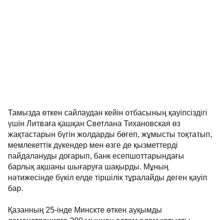
Тамызда өткен сайлаудан кейін отбасының қауіпсіздігі
үшін Литваға қашқан Светлана Тихановская өз
жақтастарын бүгін жолдарды бөгеп, жұмысты тоқтатып,
мемлекеттік дүкендер мен өзге де қызметтерді
пайдалануды доғарып, банк есепшоттарындағы
барлық ақшаны шығаруға шақырды. Мұның
нәтижесінде бүкіл елде тіршілік тұралайды деген қауіп
бар.
Қазанның 25-інде Минскте өткен ауқымды