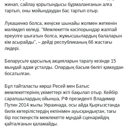
жинап, сайлау қорытындысы бұрмаланғанын алға
тартып, оны мойындаудан бас тартып отыр.
Лукашенко болса, жеңіске шынайы жолмен жеткенін
мәлімдеп келеді. "Мемлекеттік кәсіпорындар жаппай
ереуілге шығатын болса, жұмысшылардың балаларын
кім асырайды", – дейді республиканың 66 жастағы
лидері.
Беларусьте қарсылық акцияларын тарату кезінде 15
мыңдай адам ұсталды. Олардың басым бөлігі қамаудан
босатылған.
Бұл тайталасты көрші Ресей мен Батыс
мемлекеттерінің үкіметтері жіті бақылап отыр. Кейбір
сарапшылардың ойынша, РФ президенті Владимир
Путин 2014 жылы Украинада, осы айда Қырғызстанда
билік көтерілістердің екпінімен ауысқандықтан, тағы
бір посткеңестік мемлекетте мұндай сценарийдің
қайталғанын қаламайды.