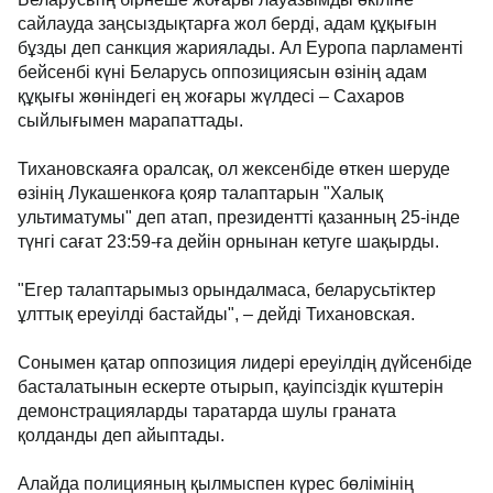
сайлауда заңсыздықтарға жол берді, адам құқығын
бұзды деп санкция жариялады. Ал Еуропа парламенті
бейсенбі күні Беларусь оппозициясын өзінің адам
құқығы жөніндегі ең жоғары жүлдесі – Сахаров
сыйлығымен марапаттады.
Тихановскаяға оралсақ, ол жексенбіде өткен шеруде
өзінің Лукашенкоға қояр талаптарын "Халық
ультиматумы" деп атап, президентті қазанның 25-інде
түнгі сағат 23:59-ға дейін орнынан кетуге шақырды.
"Егер талаптарымыз орындалмаса, беларусьтіктер
ұлттық ереуілді бастайды", – дейді Тихановская.
Сонымен қатар оппозиция лидері ереуілдің дүйсенбіде
басталатынын ескерте отырып, қауіпсіздік күштерін
демонстрацияларды таратарда шулы граната
қолданды деп айыптады.
Алайда полицияның қылмыспен күрес бөлімінің