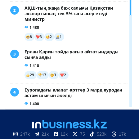
247k
21k
12k
75
523k
17k