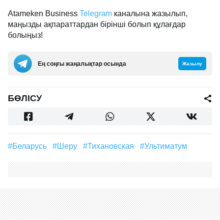
Atameken Business
Telegram
каналына жазылып,
маңызды ақпараттардан бірінші болып құлағдар
болыңыз!
Ең соңғы жаңалықтар осында
Жазылу
БӨЛІСУ
#Беларусь
#шеру
#Тихановская
#ультиматум