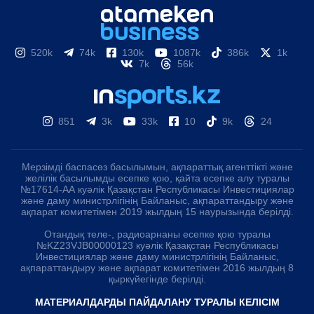
520k
74k
130k
1087k
386k
1k
7k
56k
851
3k
33k
10
9k
24
Мерзімді баспасөз басылымын, ақпараттық агенттікті және
желілік басылымды есепке қою, қайта есепке алу туралы
№17614-АА куәлік Қазақстан Республикасы Инвестициялар
және даму министрлігінің Байланыс, ақпараттандыру және
ақпарат комитетімен 2019 жылдың 15 наурызында берілді.
Отандық теле-, радиоарнаны есепке қою туралы
№KZ23VJB00000123 куәлік Қазақстан Республикасы
Инвестициялар және даму министрлігінің Байланыс,
ақпараттандыру және ақпарат комитетімен 2016 жылдың 8
қыркүйегінде берілді.
МАТЕРИАЛДАРДЫ ПАЙДАЛАНУ ТУРАЛЫ КЕЛІСІМ