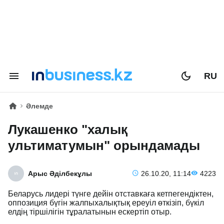
RU
Әлемде
Лукашенко "халық
ультиматумын" орындамады
Арыс Әділбекұлы
26.10.20, 11:14
4223
Беларусь лидері түнге дейін отставкаға кетпегендіктен,
оппозиция бүгін жалпыхалықтық ереуіл өткізіп, бүкіл
елдің тіршілігін тұралатынын ескертіп отыр.