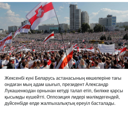
Жексенбі күні Беларусь астанасының көшелеріне тағы
ондаған мың адам шығып, президент Александр
Лукашенкодан орнынан кетуді талап етіп, билікке қарсы
қысымды күшейтті. Оппозиция лидері мәлімдегендей,
дүйсенбіде елде жалпыхалықтық ереуіл басталады.