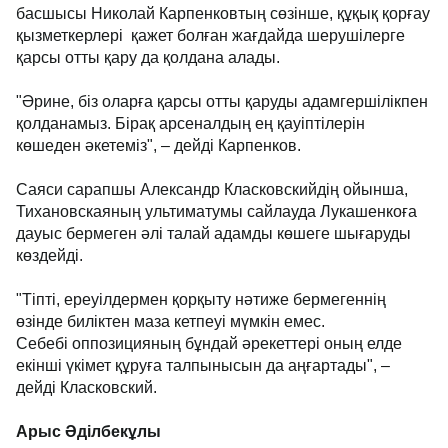
басшысы Николай Карпенковтың сөзінше, құқық қорғау
қызметкерлері қажет болған жағдайда шерушілерге
қарсы отты қару да қолдана алады.
"Әрине, біз оларға қарсы отты қаруды адамгершілікпен
қолданамыз. Бірақ арсеналдың ең қауіптілерін
көшеден әкетеміз", – дейді Карпенков.
Саяси сарапшы Александр Класковскийдің ойынша,
Тихановскаяның ультиматумы сайлауда Лукашенкоға
дауыс бермеген әлі талай адамды көшеге шығаруды
көздейді.
"Тіпті, ереуілдермен қорқыту нәтиже бермегеннің
өзінде биліктен маза кетпеуі мүмкін емес.
Себебі оппозицияның бұндай әрекеттері оның елде
екінші үкімет құруға талпынысын да аңғартады", –
дейді Класковский.
Арыс Әділбекұлы