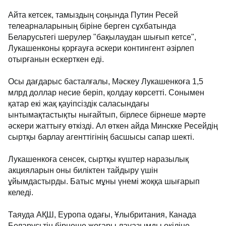
Айта кетсек, тамыздың соңында Путин Ресей
телеарналарының біріне берген сұхбатында
Беларусьтегі шерулер "бақылаудан шығып кетсе",
Лукашенконы қорғауға әскери контингент әзірлеп
отырғанын ескерткен еді.
Осы дағдарыс басталғалы, Мәскеу Лукашенкоға 1,5
млрд доллар несие беріп, қолдау көрсетті. Сонымен
қатар екі жақ қауіпсіздік саласындағы
ынтымақтастықты нығайтып, бірлесе бірнеше мәрте
әскери жаттығу өткізді. Ал өткен айда Минскке Ресейдің
сыртқы барлау агенттігінің басшысы сапар шекті.
Лукашенкоға сенсек, сыртқы күштер наразылық
акцияларын оны биліктен тайдыру үшін
ұйымдастырды. Батыс мұны үнемі жоққа шығарып
келеді.
Таяуда АҚШ, Еуропа одағы, Ұлыбритания, Канада
Беларусьтің бірнеше жоғары лауазымды өкіліне