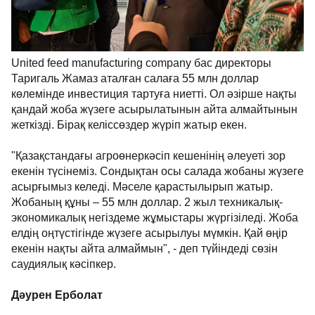
United feed manufacturing company бас директоры
Таригаль Жамаз аталған салаға 55 млн доллар
көлемінде инвестиция тартуға ниетті. Ол әзірше нақты
қандай жоба жүзеге асырылатынын айта алмайтынын
жеткізді. Бірақ келіссөздер жүріп жатыр екен.
"Қазақстандағы агроөнеркәсіп кешенінің әлеуеті зор
екенін түсінеміз. Сондықтан осы салада жобаны жүзеге
асырғымыз келеді. Мәселе қарастылырып жатыр.
Жобаның құны – 55 млн доллар. 2 жыл техникалық-
экономикалық негіздеме жұмыстары жүргізіледі. Жоба
елдің оңтүстігінде жүзеге асырылуы мүмкін. Қай өңір
екенін нақты айта алмаймын", - деп түйіндеді сөзін
саудиялық кәсіпкер.
Дәурен Ерболат