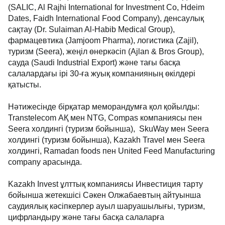
(SALIC, Al Rajhi International for Investment Co, Hdeim
Dates, Faidh International Food Company), денсаулық
сақтау (Dr. Sulaiman Al-Habib Medical Group),
фармацевтика (Jamjoom Pharma), логистика (Zajil),
туризм (Seera), жеңіл өнеркәсіп (Ajlan & Bros Group),
сауда (Saudi Industrial Export) және тағы басқа
салалардағы ірі 30-ға жуық компанияның өкілдері
қатысты.
Нәтижесінде бірқатар меморандумға қол қойылды:
Transtelecom АҚ мен NTG, Compas компаниясы пен
Seera холдингі (туризм бойынша), SkuWay мен Seera
холдингі (туризм бойынша), Kazakh Travel мен Seera
холдингі, Ramadan foods пен United Feed Manufacturing
company арасында.
Kazakh Invest ұлттық компаниясы Инвестиция тарту
бойынша жетекшісі Сәкен Олжабаевтың айтуынша
саудиялық кәсіпкерлер ауыл шаруашылығы, туризм,
цифрландыру және тағы басқа салаларға