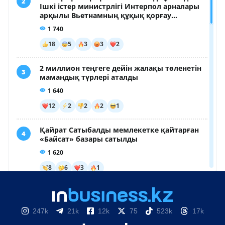
247k
21k
12k
75
523k
17k