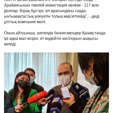
Арабиясынан тікелей инвестиция көлемі - 117 млн
доллар. Бірақ бұл қос ел арасындағы сауда-
ынтымақтастық әлеуетін толық көрсетпейді", - деді
ұлттық компания өкілі.
Оның айтуынша, шетелдік бизнесмендер Қазақстанда
ірі қара мал өсіріп, ет өңдейтін кәсіпорын ашқысы
келеді.