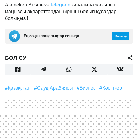
Atameken Business
Telegram
каналына жазылып,
маңызды ақпараттардан бірінші болып құлағдар
болыңыз !
Ең соңғы жаңалықтар осында
Жазылу
БӨЛІСУ
#Қазақстан
#Сауд Арабиясы
#бизнес
#кәсіпкер