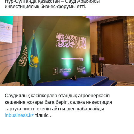
Нұр-Сұлтанда Қазақстан – Сауд Арабиясы
инвестициялық бизнес-форумы өтті.
Саудиялық кәсіпкерлер отандық агроөнеркәсіп
кешеніне жоғары баға беріп, салаға инвестиция
тартуға ниетті екенін айтты, деп хабарлайды
inbusiness.kz
тілшісі.