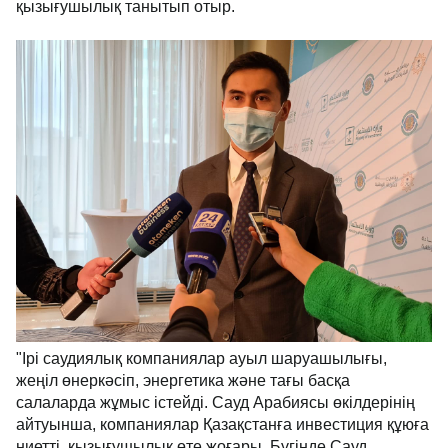
қызығушылық танытып отыр.
"Ірі саудиялық компаниялар ауыл шаруашылығы,
жеңіл өнеркәсіп, энергетика және тағы басқа
салаларда жұмыс істейді. Сауд Арабиясы өкілдерінің
айтуынша, компаниялар Қазақстанға инвестиция құюға
ниетті, қызығушылық өте жоғары. Бүгінде Сауд