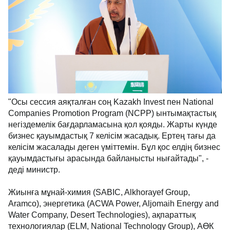
"Осы сессия аяқталған соң Kazakh Invest пен National
Companies Promotion Program (NCPP) ынтымақтастық
негіздемелік бағдарламасына қол қояды. Жарты күнде
бизнес қауымдастық 7 келісім жасадық. Ертең тағы да
келісім жасалады деген үміттемін. Бұл қос елдің бизнес
қауымдастығы арасында байланысты нығайтады", -
деді министр.
Жиынға мұнай-химия (SABIC, Alkhorayef Group,
Aramco), энергетика (ACWA Power, Aljomaih Energy and
Water Company, Desert Technologies), ақпараттық
технологиялар (ELM, National Technology Group), АӨК