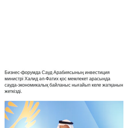
Бизнес-форумда Сауд Арабиясының инвестиция
министрі Халид әл-Фатих қос мемлекет арасында
сауда-экономикалық байланыс нығайып келе жатқанын
жеткізді.