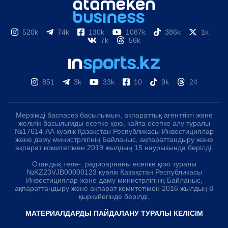
520k
74k
130k
1087k
386k
1k
7k
56k
851
3k
33k
10
9k
24
Мерзімді баспасөз басылымын, ақпараттық агенттікті және
желілік басылымды есепке қою, қайта есепке алу туралы
№17614-АА куәлік Қазақстан Республикасы Инвестициялар
және даму министрлігінің Байланыс, ақпараттандыру және
ақпарат комитетімен 2019 жылдың 15 наурызында берілді.
Отандық теле-, радиоарнаны есепке қою туралы
№KZ23VJB00000123 куәлік Қазақстан Республикасы
Инвестициялар және даму министрлігінің Байланыс,
ақпараттандыру және ақпарат комитетімен 2016 жылдың 8
қыркүйегінде берілді.
МАТЕРИАЛДАРДЫ ПАЙДАЛАНУ ТУРАЛЫ КЕЛІСІМ