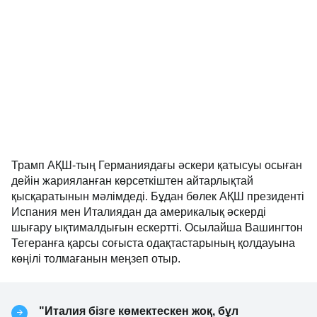
Трамп АҚШ-тың Германиядағы әскери қатысуы осыған
дейін жарияланған көрсеткіштен айтарлықтай
қысқаратынын мәлімдеді. Бұдан бөлек АҚШ президенті
Испания мен Италиядан да америкалық әскерді
шығару ықтималдығын ескертті. Осылайша Вашингтон
Тегеранға қарсы соғыста одақтастарының қолдауына
көңілі толмағанын меңзеп отыр.
"Италия бізге көмектескен жоқ, бұл