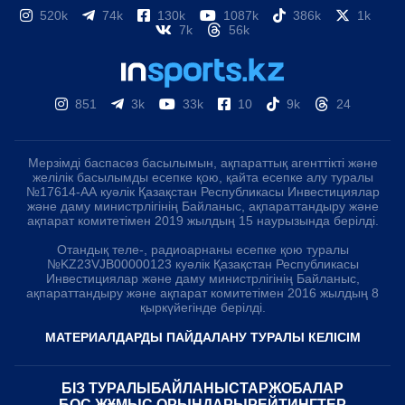
520k
74k
130k
1087k
386k
1k
7k
56k
851
3k
33k
10
9k
24
Мерзімді баспасөз басылымын, ақпараттық агенттікті және
желілік басылымды есепке қою, қайта есепке алу туралы
№17614-АА куәлік Қазақстан Республикасы Инвестициялар
және даму министрлігінің Байланыс, ақпараттандыру және
ақпарат комитетімен 2019 жылдың 15 наурызында берілді.
Отандық теле-, радиоарнаны есепке қою туралы
№KZ23VJB00000123 куәлік Қазақстан Республикасы
Инвестициялар және даму министрлігінің Байланыс,
ақпараттандыру және ақпарат комитетімен 2016 жылдың 8
қыркүйегінде берілді.
МАТЕРИАЛДАРДЫ ПАЙДАЛАНУ ТУРАЛЫ КЕЛІСІМ
БІЗ ТУРАЛЫ
БАЙЛАНЫСТАР
ЖОБАЛАР
БОС ЖҰМЫС ОРЫНДАРЫ
РЕЙТИНГТЕР