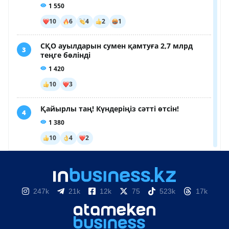
247k
21k
12k
75
523k
17k