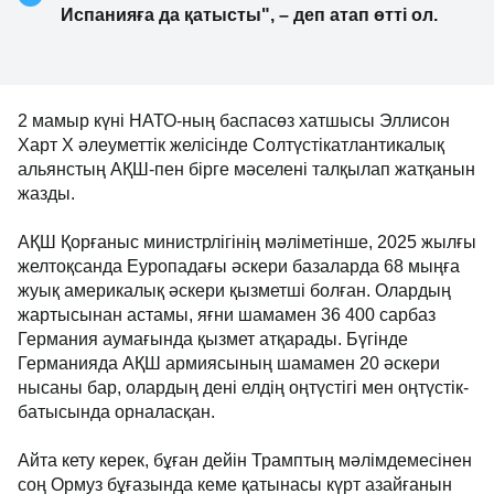
Испанияға да қатысты", – деп атап өтті ол.
2 мамыр күні НАТО-ның баспасөз хатшысы Эллисон
Харт X әлеуметтік желісінде Солтүстікатлантикалық
альянстың АҚШ-пен бірге мәселені талқылап жатқанын
жазды.
АҚШ Қорғаныс министрлігінің мәліметінше, 2025 жылғы
желтоқсанда Еуропадағы әскери базаларда 68 мыңға
жуық америкалық әскери қызметші болған. Олардың
жартысынан астамы, яғни шамамен 36 400 сарбаз
Германия аумағында қызмет атқарады. Бүгінде
Германияда АҚШ армиясының шамамен 20 әскери
нысаны бар, олардың дені елдің оңтүстігі мен оңтүстік-
батысында орналасқан.
Айта кету керек, бұған дейін Трамптың мәлімдемесінен
соң Ормуз бұғазында кеме қатынасы күрт азайғанын