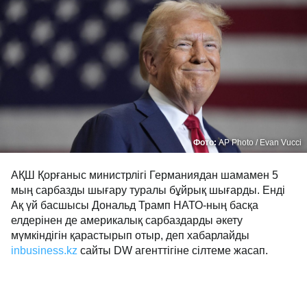
Фото:
AP Photo / Evan Vucci
АҚШ Қорғаныс министрлігі Германиядан шамамен 5
мың сарбазды шығару туралы бұйрық шығарды. Енді
Ақ үй басшысы Дональд Трамп НАТО-ның басқа
елдерінен де америкалық сарбаздарды әкету
мүмкіндігін қарастырып отыр, деп хабарлайды
inbusiness.kz
сайты DW агенттігіне сілтеме жасап.