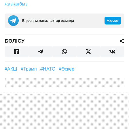
жазғанбыз.
Ең соңғы жаңалықтар осында
Жазылу
БӨЛІСУ
#АҚШ
#Трамп
#НАТО
#әскер