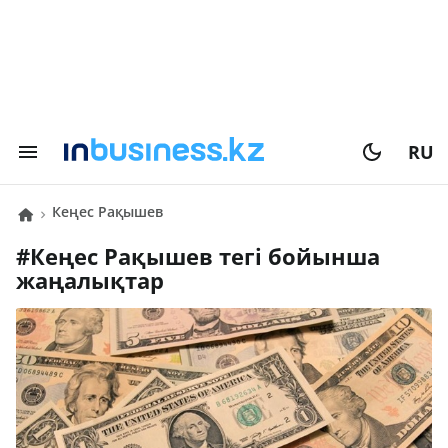
RU
Кеңес Рақышев
#
Кеңес Рақышев
тегі бойынша
жаңалықтар