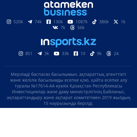
520k
74k
130k
1087k
386k
1k
7k
56k
851
3k
33k
10
9k
24
Мерзімді баспасөз басылымын, ақпараттық агенттікті
және желілік басылымды есепке қою, қайта есепке алу
туралы №17614-АА куәлік Қазақстан Республикасы
Инвестициялар және даму министрлігінің Байланыс,
ақпараттандыру және ақпарат комитетімен 2019 жылдың
15 наурызында берілді.
Отандық теле-, радиоарнаны есепке қою туралы
№KZ23VJB00000123 куәлік Қазақстан Республикасы
Инвестициялар және даму министрлігінің Байланыс,
ақпараттандыру және ақпарат комитетімен 2016 жылдың 8