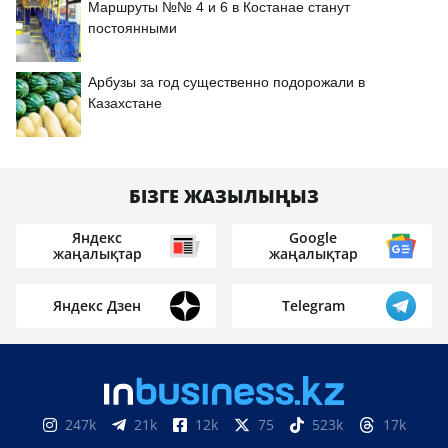
Маршруты №№ 4 и 6 в Костанае станут
постоянными
Арбузы за год существенно подорожали в
Казахстане
БІЗГЕ ЖАЗЫЛЫҢЫЗ
Яндекс
Google
жаңалықтар
жаңалықтар
Яндекс Дзен
Telegram
247k
21k
12k
75
523k
17k