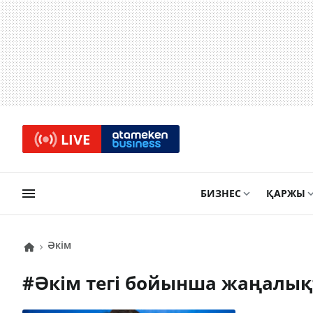
LIVE
БИЗНЕС
ҚАРЖЫ
әкім
#
әкім
тегі бойынша жаңалық