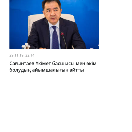
29.11.19, 22:14
Сағынтаев Үкімет басшысы мен әкім
болудың айымшалығын айтты