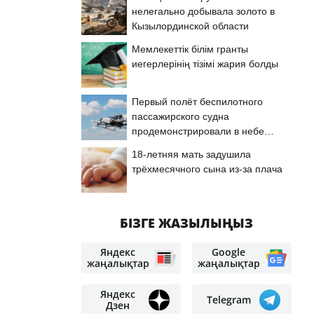
нелегально добывала золото в
Кызылординской области
Мемлекеттік білім гранты
иегерлерінің тізімі жария болды
Первый полёт беспилотного
пассажирского судна
продемонстрировали в небе
Астаны
18-летняя мать задушила
трёхмесячного сына из-за плача
БІЗГЕ ЖАЗЫЛЫҢЫЗ
Яндекс
Google
жаңалықтар
жаңалықтар
Яндекс
Telegram
Дзен