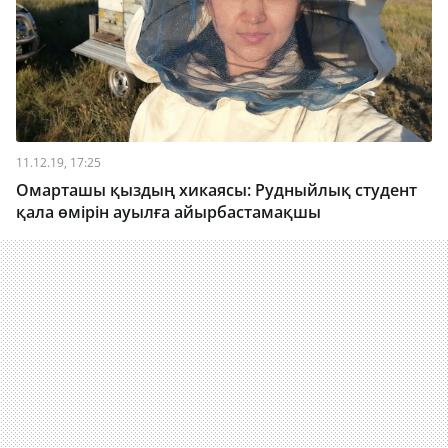
11.12.19, 17:25
Омарташы қыздың хикаясы: Рудныйлық студент
қала өмірін ауылға айырбастамақшы