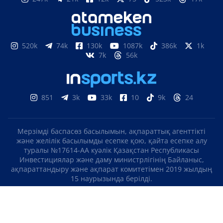
520k
74k
130k
1087k
386k
1k
7k
56k
851
3k
33k
10
9k
24
Мерзімді баспасөз басылымын, ақпараттық агенттікті
және желілік басылымды есепке қою, қайта есепке алу
туралы №17614-АА куәлік Қазақстан Республикасы
Инвестициялар және даму министрлігінің Байланыс,
ақпараттандыру және ақпарат комитетімен 2019 жылдың
15 наурызында берілді.
Отандық теле-, радиоарнаны есепке қою туралы
№KZ23VJB00000123 куәлік Қазақстан Республикасы
Инвестициялар және даму министрлігінің Байланыс,