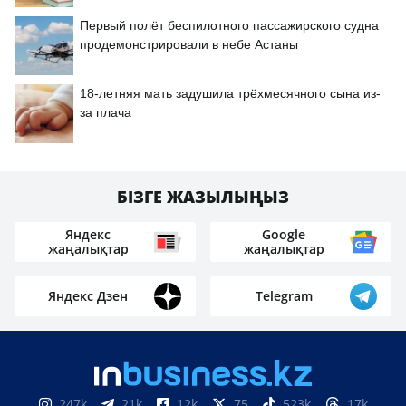
Первый полёт беспилотного пассажирского судна
продемонстрировали в небе Астаны
18-летняя мать задушила трёхмесячного сына из-
за плача
БІЗГЕ ЖАЗЫЛЫҢЫЗ
Яндекс
Google
жаңалықтар
жаңалықтар
Яндекс Дзен
Telegram
247k
21k
12k
75
523k
17k