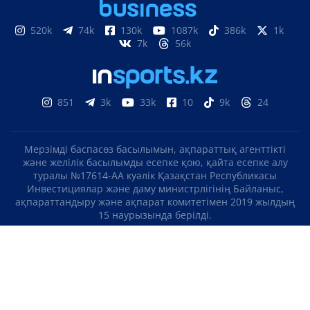
520k
74k
130k
1087k
386k
1k
7k
56k
851
3k
33k
10
9k
24
Мерзімді баспасөз басылымын, ақпараттық агенттікті
және желілік басылымды есепке қою, қайта есепке алу
туралы №17614-АА куәлік Қазақстан Республикасы
Инвестициялар және даму министрлігінің Байланыс,
ақпараттандыру және ақпарат комитетімен 2019 жылдың
15 наурызында берілді.
Отандық теле-, радиоарнаны есепке қою туралы
№KZ23VJB00000123 куәлік Қазақстан Республикасы
Инвестициялар және даму министрлігінің Байланыс,
ақпараттандыру және ақпарат комитетімен 2016 жылдың 8
қыркүйегінде берілді.