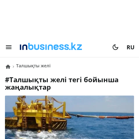
RU
талшықты желі
#
талшықты желі
тегі бойынша
жаңалықтар