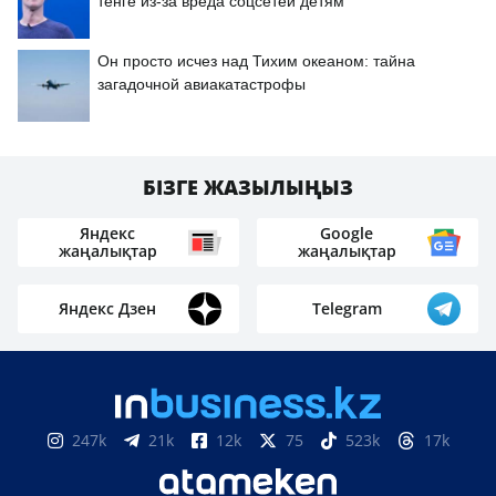
тенге из-за вреда соцсетей детям
Он просто исчез над Тихим океаном: тайна
загадочной авиакатастрофы
БІЗГЕ ЖАЗЫЛЫҢЫЗ
Яндекс
Google
жаңалықтар
жаңалықтар
Яндекс Дзен
Telegram
247k
21k
12k
75
523k
17k