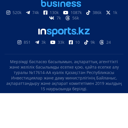
520k
74k
130k
1087k
386k
1k
7k
56k
851
3k
33k
10
9k
24
Мерзімді баспасөз басылымын, ақпараттық агенттікті
және желілік басылымды есепке қою, қайта есепке алу
туралы №17614-АА куәлік Қазақстан Республикасы
Инвестициялар және даму министрлігінің Байланыс,
ақпараттандыру және ақпарат комитетімен 2019 жылдың
15 наурызында берілді.
Отандық теле-, радиоарнаны есепке қою туралы
№KZ23VJB00000123 куәлік Қазақстан Республикасы
Инвестициялар және даму министрлігінің Байланыс,
ақпараттандыру және ақпарат комитетімен 2016 жылдың 8
қыркүйегінде берілді.