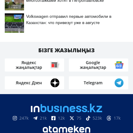
многоэтажками хотят в Петропавловске
Volkswagen отправил первые автомобили в
Казахстан: что привезут уже в августе
БІЗГЕ ЖАЗЫЛЫҢЫЗ
Яндекс
Google
жаңалықтар
жаңалықтар
Яндекс Дзен
Telegram
247k
21k
12k
75
523k
17k