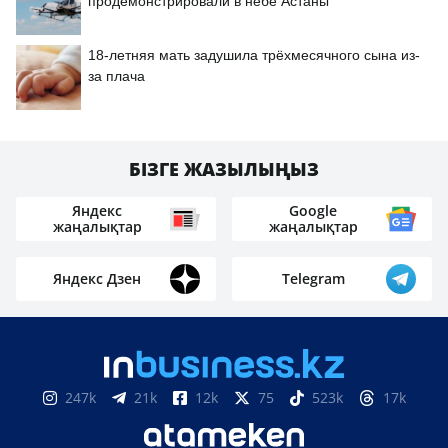
продемонстрировали в небе Астаны
18-летняя мать задушила трёхмесячного сына из-
за плача
БІЗГЕ ЖАЗЫЛЫҢЫЗ
Яндекс
Google
жаңалықтар
жаңалықтар
Яндекс Дзен
Telegram
247k
21k
12k
75
523k
17k