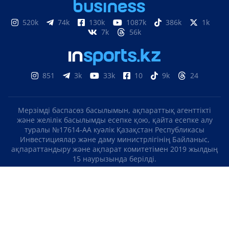
520k
74k
130k
1087k
386k
1k
7k
56k
851
3k
33k
10
9k
24
Мерзімді баспасөз басылымын, ақпараттық агенттікті
және желілік басылымды есепке қою, қайта есепке алу
туралы №17614-АА куәлік Қазақстан Республикасы
Инвестициялар және даму министрлігінің Байланыс,
ақпараттандыру және ақпарат комитетімен 2019 жылдың
15 наурызында берілді.
Отандық теле-, радиоарнаны есепке қою туралы
№KZ23VJB00000123 куәлік Қазақстан Республикасы
Инвестициялар және даму министрлігінің Байланыс,
ақпараттандыру және ақпарат комитетімен 2016 жылдың 8
қыркүйегінде берілді.