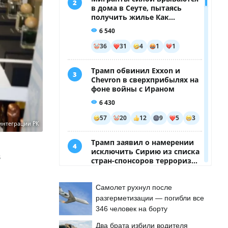
 интеграции РК
в
Самолет рухнул после
разгерметизации — погибли все
346 человек на борту
Два брата избили водителя