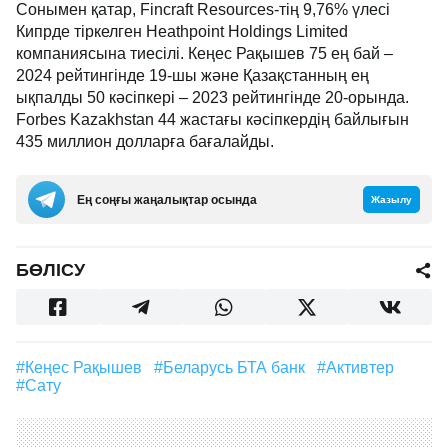
Сонымен қатар, Fincraft Resources-тің 9,76% үлесі
Кипрде тіркелген Heathpoint Holdings Limited
компаниясына тиесілі. Кеңес Рақышев 75 ең бай –
2024 рейтингінде 19-шы және Қазақстанның ең
ықпалды 50 кәсіпкері – 2023 рейтингінде 20-орында.
Forbes Kazakhstan 44 жастағы кәсіпкердің байлығын
435 миллион долларға бағалайды.
Ең соңғы жаңалықтар осында
Жазылу
БӨЛІСУ
#Кеңес Рақышев
#Беларусь БТА банк
#Активтер
#сату