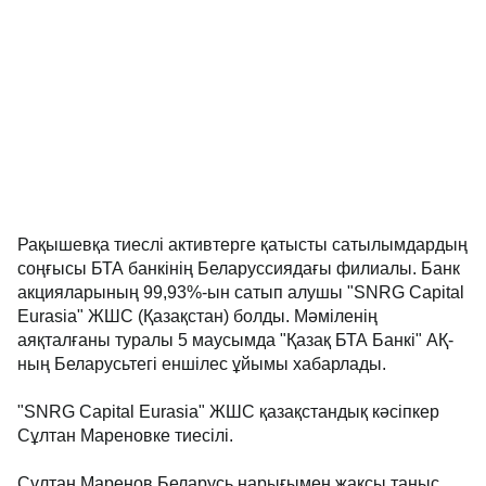
Рақышевқа тиеслі активтерге қатысты сатылымдардың
соңғысы БТА банкінің Беларуссиядағы филиалы. Банк
акцияларының 99,93%-ын сатып алушы "SNRG Capital
Eurasia" ЖШС (Қазақстан) болды. Мәміленің
аяқталғаны туралы 5 маусымда "Қазақ БТА Банкі" АҚ-
ның Беларусьтегі еншілес ұйымы хабарлады.
"SNRG Capital Eurasia" ЖШС қазақстандық кәсіпкер
Сұлтан Мареновке тиесілі.
Сұлтан Маренов Беларусь нарығымен жақсы таныс.