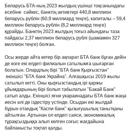
Беларусь БТА-ның 2023 жылдың үшінші тоқсанындағы
есебіне сәйкес, банктің активтері 440,8 миллион
беларусь рублін (60,9 миллиард теңге), капиталы – 59,4
миллион беларусь рублін (8,2 миллиард теңге)
құрайды. Банктің 2023 жылдың тоғыз айындағы таза
пайдасы 2,37 миллион беларусь рублі (шамамен 327
миллион теңге) болған.
Осы жерде айта кетер бір ақпарат БТА банк бұған дейін
де өзге екі елдегі филиалын сатылымға шығарған
болатын. Олардлың бірі "БТА банк Қырғызстан"
екіншісі "БТА банк Украйна". Алғашқысы 2019 жылы
сатылып кетті. Оны қырғызстандық ірі қаржы
ұйымдарының бірі болып табылатын "Бакай Банк"
сатып алды. Екіншісі яғни укараинадағы БТА банк жаңа
иесін әлі де іздестіру үстінде. Осыдан екі жылдай
бұрын отандық "Каспи банк" қызығушылық танытқаны
айтылған. Артынан ол елдегі саяси, экономикалық
тұрақсыздыққа алып келген соғыс жағдайына
байланысты тоқтап қалды.