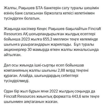
Жалпы, Рақышев БТА банктерін сату туралы шешімін
өзінің банк саласынан біржолата кеткісі келетінімен
түсіндірген болатын.
Жақында кәсіпкер Кеңес Рақышев бақылайтын Fincraft
Resources АҚ шоғырландырылған жылдық есептері
бойынша 2023 жылға 655,3 миллион теңге көлемінде
шығынға ұшырағандарын жариялады. Бұл туралы
акционерлер 30 мамырда өткен жалпы жиналысында
айтылған.
Дәл осы жиында ішкі-сыртқы есеп бойыншав
компанияның жалпы шығыны 2,88 млрд теңгені
құраған. Алайда, шығындардың себептері
түсіндірілмеді.
Одан бір жыл бұрын яғни 2022 жылдың соңында да
Fincraft Resources жиынтық форматта 443,6 млн теңге
шығынмен аяқтағанын жазған.