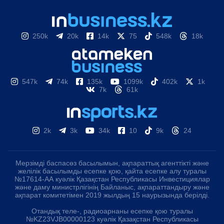
250k
20k
14k
75
548k
18k
547k
74k
135k
1099k
402k
1k
7k
61k
2k
3k
34k
10
9k
24
Мерзімді баспасөз басылымын, ақпараттық агенттікті және
желілік басылымды есепке қою, қайта есепке алу туралы
№17614-АА куәлік Қазақстан Республикасы Инвестициялар
және даму министрлігінің Байланыс, ақпараттандыру және
ақпарат комитетімен 2019 жылдың 15 наурызында берілді.
Отандық теле-, радиоарнаны есепке қою туралы
№KZ23VJB00000123 куәлік Қазақстан Республикасы