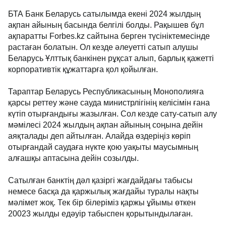
БТА Банк Беларусь сатылымда екені 2024 жылдың
ақпан айының басында белгілі болды. Рақышев бұл
ақпаратты Forbes.kz сайтына берген түсініктемесінде
растаған болатын. Ол кезде әлеуетті сатып алушы
Беларусь Ұлттық банкінен рұқсат алып, барлық қажетті
корпоративтік құжаттарға қол қойылған.
Тараптар Беларусь Республикасының Монополияға
қарсы реттеу және сауда министрлігінің келісімін ғана
күтіп отырғандығы жазылған. Сол кезде сату-сатып алу
мәмілесі 2024 жылдың ақпан айының соңына дейін
аяқталады деп айтылған. Алайда өздеріңіз көріп
отырғандай саудаға нүкте қою уақыты маусымның
алғашқы аптасына дейін созылды.
Сатылған банктің дәл қазіргі жағдайдағы табысы
немесе басқа да қаржылық жағдайы туралы нақты
мәлімет жоқ. Тек бір білеріміз қаржы ұйымы өткен
20023 жылды едәуір табыспен қорытындылаған.