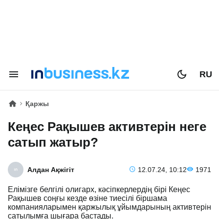
RU
Қаржы
Кеңес Рақышев активтерін неге
сатып жатыр?
Алдан Ақжігіт
12.07.24, 10:12
1971
Елімізге белгілі олигарх, кәсіпкерлердің бірі Кеңес
Рақышев соңғы кезде өзіне тиесілі біршама
компанияларымен қаржылық ұйымдарының активтерін
сатылымға шығара бастады.