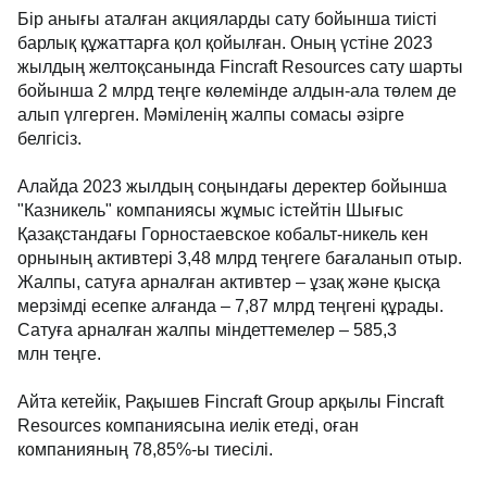
Бір анығы аталған акцияларды сату бойынша тиісті
барлық құжаттарға қол қойылған. Оның үстіне 2023
жылдың желтоқсанында Fincraft Resources сату шарты
бойынша 2 млрд теңге көлемінде алдын-ала төлем де
алып үлгерген. Мәміленің жалпы сомасы әзірге
белгісіз.
Алайда 2023 жылдың соңындағы деректер бойынша
"Казникель" компаниясы жұмыс істейтін Шығыс
Қазақстандағы Горностаевское кобальт-никель кен
орнының активтері 3,48 млрд теңгеге бағаланып отыр.
Жалпы, сатуға арналған активтер – ұзақ және қысқа
мерзімді есепке алғанда – 7,87 млрд теңгені құрады.
Сатуға арналған жалпы міндеттемелер – 585,3
млн теңге.
Айта кетейік, Рақышев Fincraft Group арқылы Fincraft
Resources компаниясына иелік етеді, оған
компанияның 78,85%-ы тиесілі.