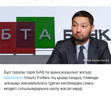
Фото:
kursiv.media
Бұл туралы түрлі БАҚ-та ашық жазылып жатыр.
Inbusiness
тілшісі Forbes-тің қазақстандық тізімінде
алғашқы жиырмалықта тұрған кәсіпкердің соңғы
кездегі сатылымдарына шолу жасап көрді.