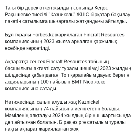
Тағы бір дерек өткен жылдың соңында Кеңес
Рақышевке тиесілі "Казникель" ЖШС бірқатар бақылау
пакетін сатылымға шығарғалы жатқандығы айтылды.
Бұл туралы Forbes.kz жариялаған Fincraft Resources
компаниясының 2023 жылға арналған қаржылық
есебінде көрсетілді.
Ақпаратқа сенсек Fincraft Resources тобының
басшылығы активті сату туралы шешімді 2023 жылдың
шілдесінде қабылдаған. Топ қарапайым дауыс беретін
акцияларының 100 пайызын BMT Nico жеке
компаниясына сатады.
Нәтижесінде, сатып алушы жақ Kaznickel
компаниясының 74 пайызына иелік ететін болады.
Мәміленің аяқталуы 2024 жылдың бірінші жартысында
деп айтылған болатын. Бірақ әзірге сатылым туралы
нақты ақпарат жарияланған жоқ.