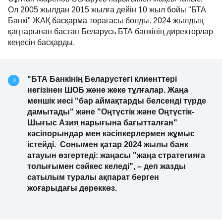
Ол 2005 жылдан 2015 жылға дейін 10 жыл бойы "БТА
Банкі" ЖАҚ басқарма төрағасы болды. 2024 жылдың
қаңтарынан бастап Беларусь БТА банкінің директорлар
кеңесін басқарды.
"БТА Банкінің Беларустегі клиенттері
негізінен ШОБ және жеке тұлғалар. Жаңа
меншік иесі "бар аймақтарды белсенді түрде
дамытады" және "Оңтүстік және Оңтүстік-
Шығыс Азия нарығына бағытталған"
кәсіпорындар мен кәсіпкерлермен жұмыс
істейді. Сонымен қатар 2024 жылы банк
атауын өзгертеді: жаңасы "жаңа стратегияға
толығымен сәйкес келеді", – деп жазды
сатылым туралы ақпарат берген
жоғарыдағы дереккөз.