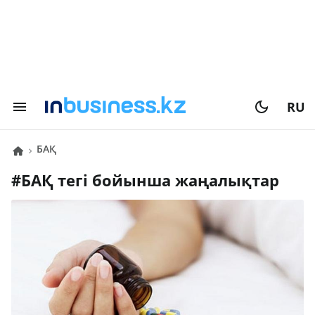
RU
БАҚ
#
БАҚ
тегі бойынша жаңалықтар