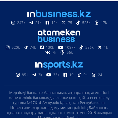
247k
21k
12k
75
523k
17k
520k
74k
130k
1087k
386k
1k
7k
56k
851
3k
33k
10
9k
24
Мерзімді баспасөз басылымын, ақпараттық агенттікті
және желілік басылымды есепке қою, қайта есепке алу
туралы №17614-АА куәлік Қазақстан Республикасы
Инвестициялар және даму министрлігінің Байланыс,
ақпараттандыру және ақпарат комитетімен 2019 жылдың
15 наурызында берілді.