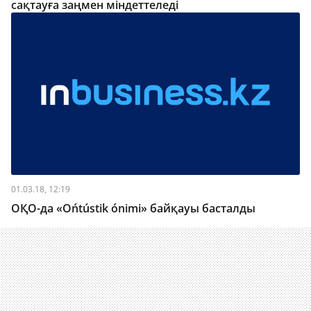
сақтауға заңмен міндеттеледі
01.03.18, 12:19
ОҚО-да «Ońtústik ónimi» байқауы басталды