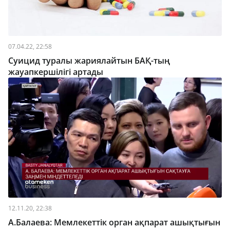
07.04.22, 22:58
Суицид туралы жариялайтын БАҚ-тың
жауапкершілігі артады
12.11.20, 22:38
А.Балаева: Мемлекеттік орган ақпарат ашықтығын