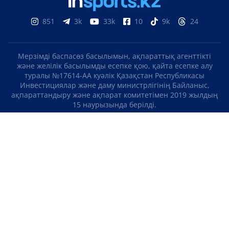
851
3k
33k
10
9k
24
Мерзімді баспасөз басылымын, ақпараттық агенттікті
және желілік басылымды есепке қою, қайта есепке алу
туралы №17614-АА куәлік Қазақстан Республикасы
Инвестициялар және даму министрлігінің Байланыс,
ақпараттандыру және ақпарат комитетімен 2019 жылдың
15 наурызында берілді.
Отандық теле-, радиоарнаны есепке қою туралы
№KZ23VJB00000123 куәлік Қазақстан Республикасы
Инвестициялар және даму министрлігінің Байланыс,
ақпараттандыру және ақпарат комитетімен 2016 жылдың 8
қыркүйегінде берілді.
МАТЕРИАЛДАРДЫ ПАЙДАЛАНУ ТУРАЛЫ КЕЛІСІМ
БІЗ ТУРАЛЫ
БАЙЛАНЫСТАР
ЖОБАЛАР
БОС ЖҰМЫС ОРЫНДАРЫ
РЕЙТИНГТЕР