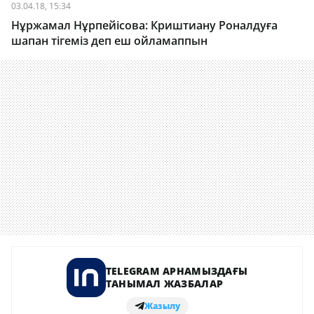
03.04.18, 15:34
Нұржамал Нұрпейісова: Криштиану Роналдуға
шапан тігеміз деп еш ойламаппын