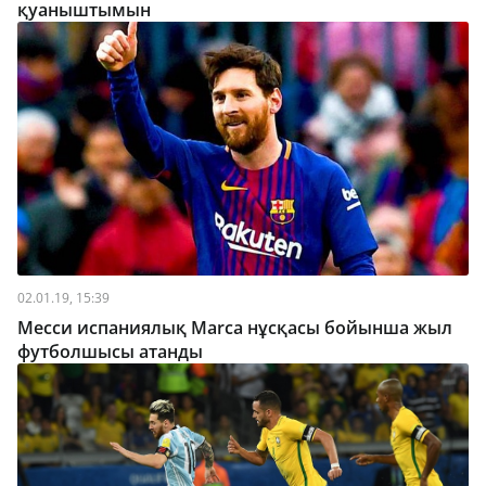
қуаныштымын
02.01.19, 15:39
Месси испаниялық Marca нұсқасы бойынша жыл
футболшысы атанды