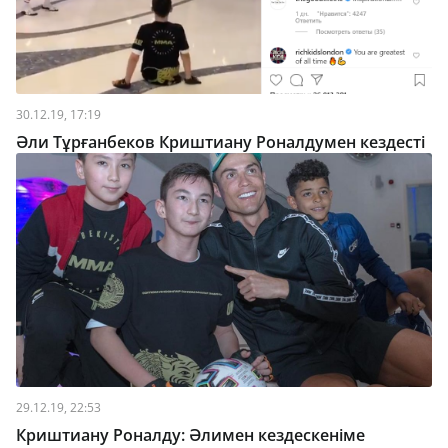
30.12.19, 17:19
Әли Тұрғанбеков Криштиану Роналдумен кездесті
29.12.19, 22:53
Криштиану Роналду: Әлимен кездескеніме