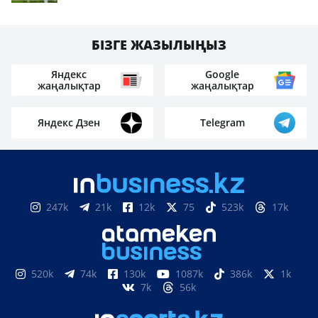
БІЗГЕ ЖАЗЫЛЫҢЫЗ
Яндекс
Google
жаңалықтар
жаңалықтар
Яндекс Дзен
Telegram
247k
21k
12k
75
523k
17k
520k
74k
130k
1087k
386k
1k
7k
56k