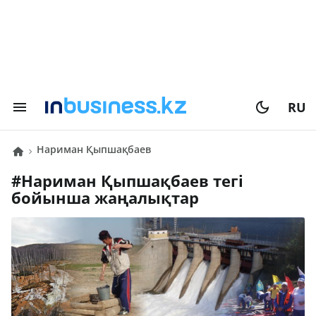
RU
Нариман Қыпшақбаев
#
Нариман Қыпшақбаев
тегі
бойынша жаңалықтар