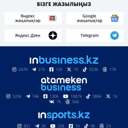
БІЗГЕ ЖАЗЫЛЫҢЫЗ
Яндекс
Google
жаңалықтар
жаңалықтар
Яндекс Дзен
Telegram
247k
21k
12k
75
523k
17k
520k
74k
130k
1087k
386k
1k
7k
56k
851
3k
33k
10
9k
24