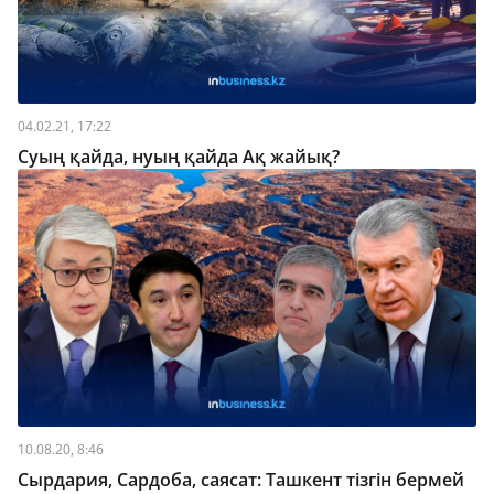
04.02.21, 17:22
Суың қайда, нуың қайда Ақ жайық?
10.08.20, 8:46
Сырдария, Сардоба, саясат: Ташкент тізгін бермей