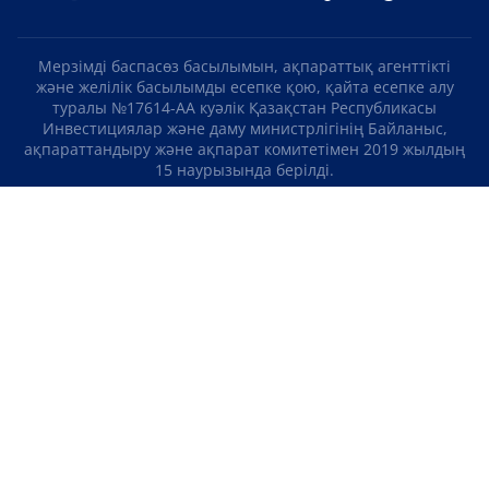
Мерзімді баспасөз басылымын, ақпараттық агенттікті
және желілік басылымды есепке қою, қайта есепке алу
туралы №17614-АА куәлік Қазақстан Республикасы
Инвестициялар және даму министрлігінің Байланыс,
ақпараттандыру және ақпарат комитетімен 2019 жылдың
15 наурызында берілді.
Отандық теле-, радиоарнаны есепке қою туралы
№KZ23VJB00000123 куәлік Қазақстан Республикасы
Инвестициялар және даму министрлігінің Байланыс,
ақпараттандыру және ақпарат комитетімен 2016 жылдың 8
қыркүйегінде берілді.
МАТЕРИАЛДАРДЫ ПАЙДАЛАНУ ТУРАЛЫ КЕЛІСІМ
БІЗ ТУРАЛЫ
БАЙЛАНЫСТАР
ЖОБАЛАР
БОС ЖҰМЫС ОРЫНДАРЫ
РЕЙТИНГТЕР
«Atameken Business» Медиахолдингі