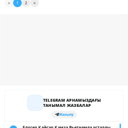
«
1
2
»