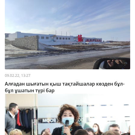
09.02.22, 13:27
Алғадан шығатын қыш тақтайшалар көзден бұл-
бұл ұшатын түрі бар