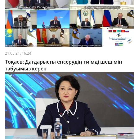
21.05.21, 16:24
Тоқаев: Дағдарысты еңсерудің тиімді шешімін
табуымыз керек