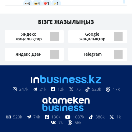
БІЗГЕ ЖАЗЫЛЫҢЫЗ
Яндекс
Google
жаңалықтар
жаңалықтар
Яндекс Дзен
Telegram
247k
21k
12k
75
523k
17k
520k
74k
130k
1087k
386k
1k
7k
56k