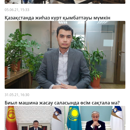
05.06.21, 15:33
Қазақстанда жиһаз күрт қымбаттауы мүмкін
31.05.21, 16:30
Биыл машина жасау саласында өсім сақтала ма?