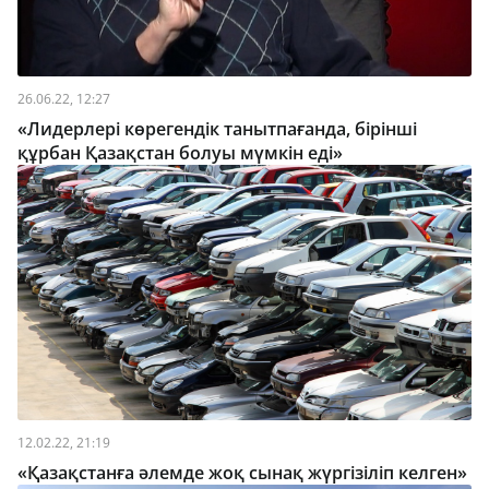
26.06.22, 12:27
«Лидерлері көрегендік танытпағанда, бірінші
құрбан Қазақстан болуы мүмкін еді»
12.02.22, 21:19
«Қазақстанға әлемде жоқ сынақ жүргізіліп келген»