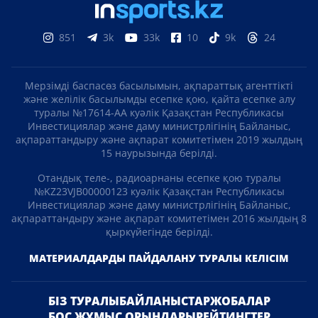
851
3k
33k
10
9k
24
Мерзімді баспасөз басылымын, ақпараттық агенттікті
және желілік басылымды есепке қою, қайта есепке алу
туралы №17614-АА куәлік Қазақстан Республикасы
Инвестициялар және даму министрлігінің Байланыс,
ақпараттандыру және ақпарат комитетімен 2019 жылдың
15 наурызында берілді.
Отандық теле-, радиоарнаны есепке қою туралы
№KZ23VJB00000123 куәлік Қазақстан Республикасы
Инвестициялар және даму министрлігінің Байланыс,
ақпараттандыру және ақпарат комитетімен 2016 жылдың 8
қыркүйегінде берілді.
МАТЕРИАЛДАРДЫ ПАЙДАЛАНУ ТУРАЛЫ КЕЛІСІМ
БІЗ ТУРАЛЫ
БАЙЛАНЫСТАР
ЖОБАЛАР
БОС ЖҰМЫС ОРЫНДАРЫ
РЕЙТИНГТЕР