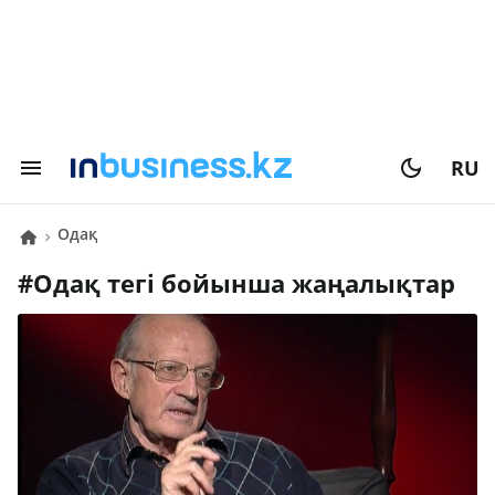
RU
одақ
#
одақ
тегі бойынша жаңалықтар