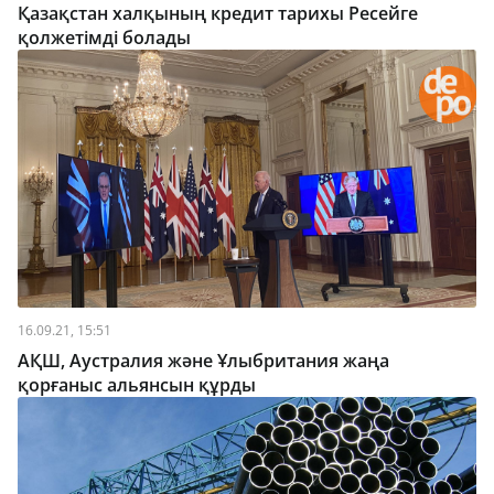
Қазақстан халқының кредит тарихы Ресейге
қолжетімді болады
16.09.21, 15:51
АҚШ, Аустралия және Ұлыбритания жаңа
қорғаныс альянсын құрды