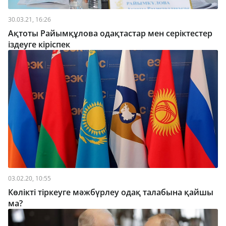
30.03.21, 16:26
Ақтоты Райымқұлова одақтастар мен серіктестер
іздеуге кіріспек
03.02.20, 10:55
Көлікті тіркеуге мәжбүрлеу одақ талабына қайшы
ма?