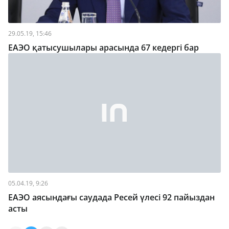
29.05.19, 15:46
ЕАЭО қатысушылары арасында 67 кедергі бар
05.04.19, 9:26
ЕАЭО аясындағы саудада Ресей үлесі 92 пайыздан
асты