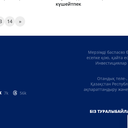
күшейтпек
3
14
»
Мерзімді баспасөз 
есепке қою, қайта е
Инвестициялар 
Отандық теле-,
Қазақстан Республ
ақпараттандыру және 
7k
56k
БІЗ ТУРАЛЫ
БАЙЛ