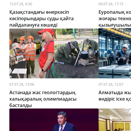
15.07.26, 9:30
09.07.26, 17:15
Қазақстандағы өнеркәсіп
Еуропалық ко
кәсіпорындары суды қайта
жоғары техн
пайдалануға көшеді
қызығушылы
07.07.26, 13:06
07.07.26, 12:07
Астанада жас геологтардың
Алматыда жыл
халықаралық олимпиадасы
өндіріс іске 
басталды