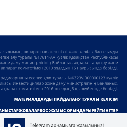
басылымын, ақпараттық агенттікті және желілік басылымды
сепке алу туралы №17614-АА куәлік Қазақстан Республикасы
және даму министрлігінің Байланыс, ақпараттандыру және
ақпарат комитетімен 2019 жылдың 15 наурызында берілді.
 радиоарнаны есепке қою туралы №KZ23VJB00000123 куәлік
икасы Инвестициялар және даму министрлігінің Байланыс,
ақпарат комитетімен 2016 жылдың 8 қыркүйегінде берілді.
МАТЕРИАЛДАРДЫ ПАЙДАЛАНУ ТУРАЛЫ КЕЛІСІМ
АНЫСТАР
ЖОБАЛАР
БОС ЖҰМЫС ОРЫНДАРЫ
РЕЙТИНГТЕР
Telegram арнамызға жазылыңыз!