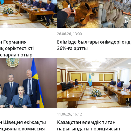
26.06.26, 13:00
н Германия
Елімізде былғары өнімдері өнді
 серіктестікті
36%-ға артты
оспарлап отыр
11.06.26, 16:12
ен Швеция екіжақты
Қазақстан әлемдік титан
тициялық комиссия
нарығындағы позициясын