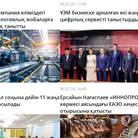
09.07.26, 11:09
мпания еліміздегі
ҰЭМ бизнеске арналған екі жаң
ологиялық жобаларға
цифрлық сервисті таныстырд
қ танытты
06.07.26, 18:00
 соңына дейін 11 жаңа
Ерсайын Нағаспаев «ИННОПР
қосылады
көрмесі аясындағы ЕАЭО кеңес
отырысына қатысты