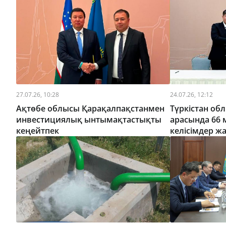
27.07.26, 10:28
24.07.26, 12:12
Ақтөбе облысы Қарақалпақстанмен
Түркістан об
инвестициялық ынтымақтастықты
арасында 66
кеңейтпек
келісімдер ж