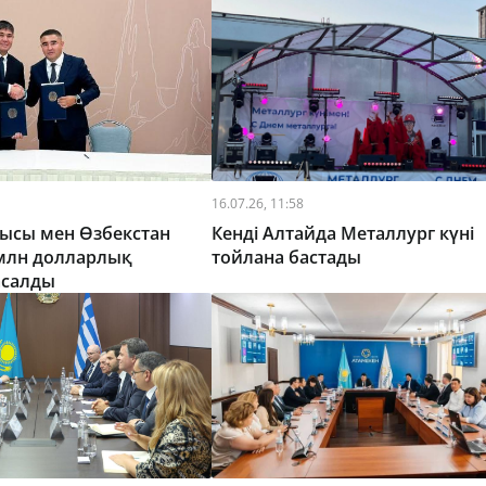
16.07.26, 11:58
лысы мен Өзбекстан
Кенді Алтайда Металлург күні
 млн долларлық
тойлана бастады
асалды