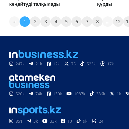
кеңейтуді талқылады
құрды
«
1
2
3
4
5
6
7
8
...
12
1
247k
21k
12k
75
523k
17k
520k
74k
130k
1087k
386k
1k
851
3k
33k
10
9k
24