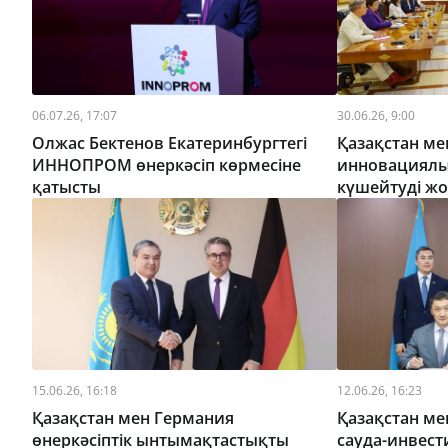
06.07.26, 17:07
30.06.26, 9:00
Олжас Бектенов Екатеринбургтегі
Қазақстан ме
ИННОПРОМ өнеркәсіп көрмесіне
инновациялық
қатысты
күшейтуді ж
15.06.26, 16:18
12.06.26, 16:23
Қазақстан мен Германия
Қазақстан м
өнеркәсіптік ынтымақтастықты
сауда-инвес