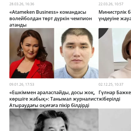
28.03.26, 16:36
22.03.26, 10:57
«Atameken Business» командасы
Министрлік б
волейболдан төрт дүркін чемпион
үндеуіне жау
атанды
09.01.26, 17:53
02.12.25, 10:37
«Ешкіммен араласпайды, досы жоқ,
Гүлнар Бажке
көршіге жабық»: Танымал журналист
жіберілді
Атыраудағы оқиғаға пікір білдірді