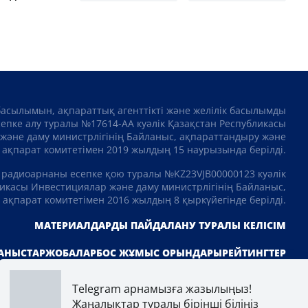
басылымын, ақпараттық агенттікті және желілік басылымды
сепке алу туралы №17614-АА куәлік Қазақстан Республикасы
және даму министрлігінің Байланыс, ақпараттандыру және
ақпарат комитетімен 2019 жылдың 15 наурызында берілді.
 радиоарнаны есепке қою туралы №KZ23VJB00000123 куәлік
икасы Инвестициялар және даму министрлігінің Байланыс,
ақпарат комитетімен 2016 жылдың 8 қыркүйегінде берілді.
МАТЕРИАЛДАРДЫ ПАЙДАЛАНУ ТУРАЛЫ КЕЛІСІМ
АНЫСТАР
ЖОБАЛАР
БОС ЖҰМЫС ОРЫНДАРЫ
РЕЙТИНГТЕР
Telegram арнамызға жазылыңыз!
Жаңалықтар туралы бірінші біліңіз