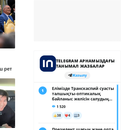
ш рет