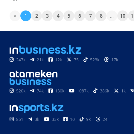
«
1
2
3
4
5
6
7
8
...
10
1
247k
21k
12k
75
523k
17k
520k
74k
130k
1087k
386k
1k
851
3k
33k
10
9k
24