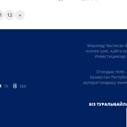
1
12
»
Мерзімді баспасөз 
есепке қою, қайта е
Инвестициялар 
Отандық теле-,
Қазақстан Республ
ақпараттандыру және 
7k
56k
БІЗ ТУРАЛЫ
БАЙЛ