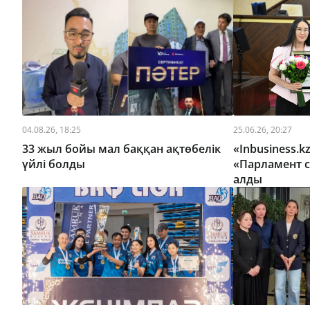
04.08.26, 18:25
25.06.26, 20:27
33 жыл бойы мал баққан ақтөбелік
«Inbusiness.k
үйлі болды
«Парламент с
алды