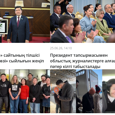
25.06.26, 14:10
z» сайтының тілшісі
Президент тапсырмасымен
өзі» сыйлығын жеңіп
облыстық журналистерге алға
пәтер кілті табысталады