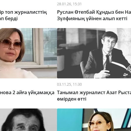
28.01.26, 15:31
ір топ журналисттің
Руслан Өтепбай Құндыз бен На
ап берді
Зүлфияның үйінен алып кетті
03.11.25, 11:30
нова 2 айға үйқамаққа
Танымал журналист Азат Рыст
өмірден өтті