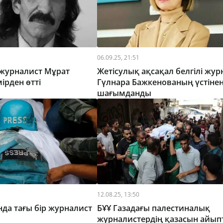
06.09.25, 21:51
, журналист Мұрат
Жетісулық ақсақал белгілі жур
ірден өтті
Гүлнара Бажкенованың үстіне
шағымданды
12.08.25, 13:50
нда тағы бір журналист
БҰҰ Газадағы палестиналық
журналистердің қазасын айып