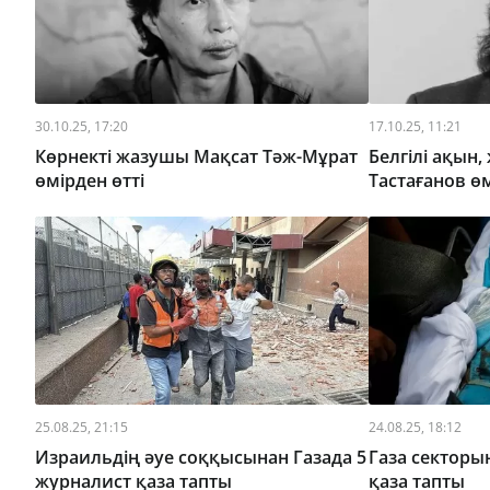
30.10.25, 17:20
17.10.25, 11:21
Көрнекті жазушы Мақсат Тәж-Мұрат
Белгілі ақын
өмірден өтті
Тастағанов өм
25.08.25, 21:15
24.08.25, 18:12
Израильдің әуе соққысынан Газада 5
Газа секторы
журналист қаза тапты
қаза тапты