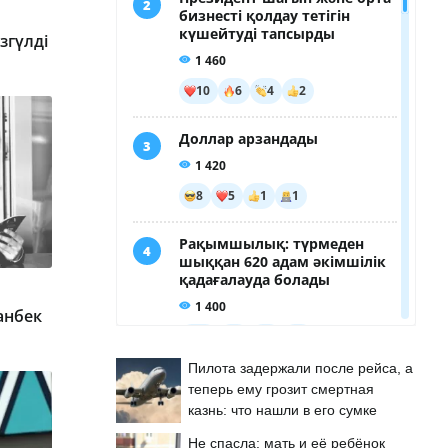
згүлді
анбек
Пилота задержали после рейса, а
теперь ему грозит смертная
казнь: что нашли в его сумке
Не спасла: мать и её ребёнок