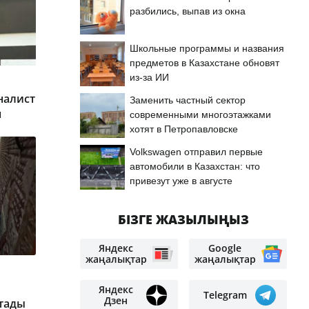
разбились, выпав из окна
Школьные программы и названия
предметов в Казахстане обновят
из-за ИИ
налист
Заменить частный сектор
н
современными многоэтажками
хотят в Петропавловске
Volkswagen отправил первые
автомобили в Казахстан: что
привезут уже в августе
БІЗГЕ ЖАЗЫЛЫҢЫЗ
Яндекс
Google
жаңалықтар
жаңалықтар
Яндекс
Telegram
Дзен
тады