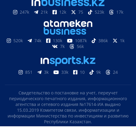
247k
21k
12k
75
523k
17k
520k
74k
130k
1087k
386k
1k
7k
56k
851
3k
33k
10
9k
24
Подпишитесь на наш Telegram канал!
Свидетельство о постановке на учет, переучет
периодического печатного издания, информационного
Узнавайте о новостях первыми
агентства и сетевого издания №17614-ИА выдано
15.03.2019 Комитетом связи, информатизации и
информации Министерства по инвестициям и развитию
Не сейчас
ПОДПИСАТЬСЯ
Республики Казахстан.
Свидетельство о постановке на учет отечественного