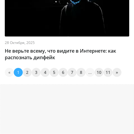
28 Октября, 2025
Не верьте всему, что видите в Интернете: как
распознать дипфейк
«
1
2
3
4
5
6
7
8
...
10
11
»