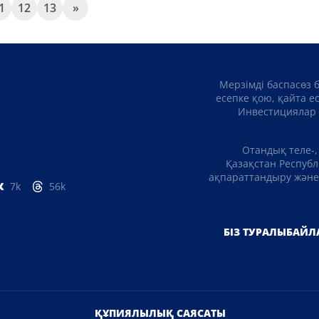
1
12
13
»
Мерзімді баспасөз 
есепке қою, қайта е
Инвестициялар 
Отандық теле-,
Қазақстан Республ
ақпараттандыру және 
7k
56k
БІЗ ТУРАЛЫ
БАЙЛ
ҚҰПИЯЛЫЛЫҚ САЯСАТЫ