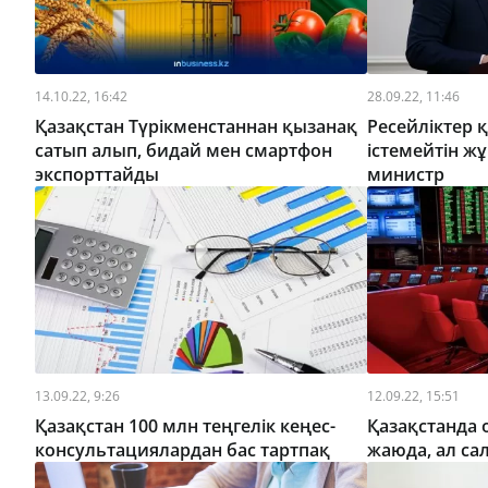
14.10.22, 16:42
28.09.22, 11:46
Қазақстан Түрікменстаннан қызанақ
Ресейліктер 
сатып алып, бидай мен смартфон
істемейтін ж
экспорттайды
министр
13.09.22, 9:26
12.09.22, 15:51
Қазақстан 100 млн теңгелік кеңес-
Қазақстанда 
консультациялардан бас тартпақ
жаюда, ал са