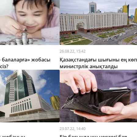
26.08.22, 15:42
– балаларға» жобасы
Қазақстандағы шығыны ең көп
сіз?
министрлік анықталды
23.07.22, 14:40