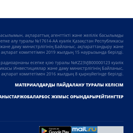
басылымын, ақпараттық агенттікті және желілік басылымды
сепке алу туралы №17614-АА куәлік Қазақстан Республикасы
және даму министрлігінің Байланыс, ақпараттандыру және
ақпарат комитетімен 2019 жылдың 15 наурызында берілді.
 радиоарнаны есепке қою туралы №KZ23VJB00000123 куәлік
икасы Инвестициялар және даму министрлігінің Байланыс,
ақпарат комитетімен 2016 жылдың 8 қыркүйегінде берілді.
МАТЕРИАЛДАРДЫ ПАЙДАЛАНУ ТУРАЛЫ КЕЛІСІМ
АНЫСТАР
ЖОБАЛАР
БОС ЖҰМЫС ОРЫНДАРЫ
РЕЙТИНГТЕР