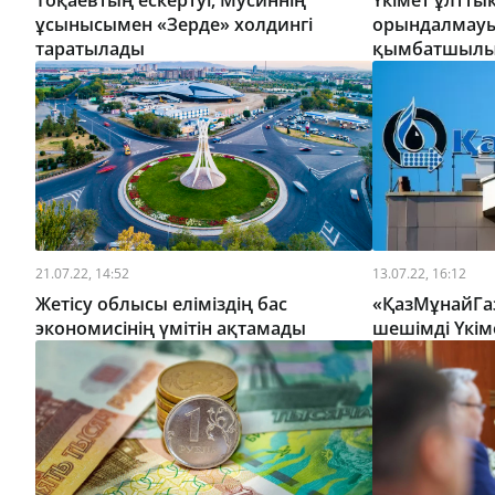
Тоқаевтың ескертуі, Мусиннің
Үкімет ұлтт
ұсынысымен «Зерде» холдингі
орындалмауы
таратылады
қымбатшылық
21.07.22, 14:52
13.07.22, 16:12
Жетісу облысы еліміздің бас
«ҚазМұнайГа
экономисінің үмітін ақтамады
шешімді Үкі