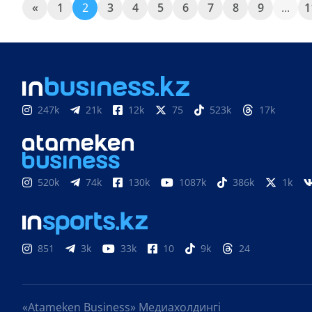
«
1
2
3
4
5
6
7
8
9
...
1
247k
21k
12k
75
523k
17k
520k
74k
130k
1087k
386k
1k
851
3k
33k
10
9k
24
«Atameken Business» Медиахолдингі