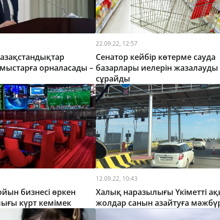
22.09.22, 12:57
қазақстандықтар
Сенатор кейбір көтерме сауда
ұмыстарға орналасады –
базарлары иелерін жазалауды
сұрайды
12.09.22, 10:43
ойын бизнесі өркен
Халық наразылығы Үкіметті а
лығы күрт кемімек
жолдар санын азайтуға мәжбү