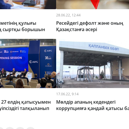
28.06.22, 12:44
метінің қулығы
Ресейдегі дефолт және оның
ң сыртқы борышын
Қазақстанға әсері
к
17.06.22, 9:14
 27 елдің қатысуымен
Мөлдір апаның кедендегі
уіпсіздігі талқыланып
коррупцияға қандай қатысы б