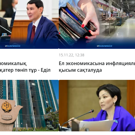
15.11.22, 12:38
ономикалық
Ел экономикасына инфляциял
атер төніп тұр - Еділ
қысым сақталуда