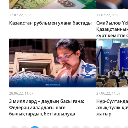
12.07.22, 6:56
11.07.22, 8:59
Қазақстан рубльмен улана бастады
Смайылов Үкі
Қазақстанны
күрт кемітпе
28.06.22, 11:07
27.06.22, 11:57
3 миллиард – даудың басы ғана:
Нұр-Сұлтанда
Федерациялардағы өзге
азық-түлік қа
былықтардың беті ашылуда
жатыр