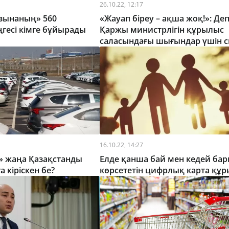
26.10.22, 12:17
зынаның» 560
«Жауап біреу – ақша жоқ!»: Де
гесі кімге бұйырады
Қаржы министрлігін құрылыс
саласындағы шығындар үшін с
алды
16.10.22, 14:27
» жаңа Қазақстанды
Елде қанша бай мен кедей ба
а кіріскен бе?
көрсететін цифрлық карта құ