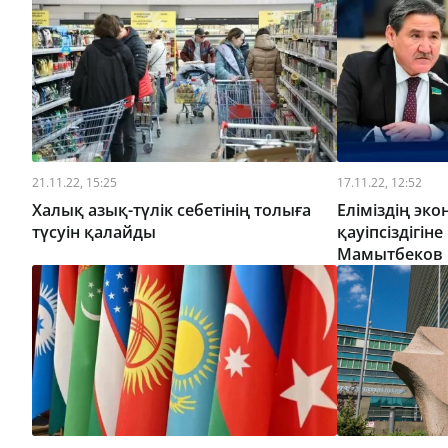
21.11.22, 15:25
17.11.22, 12:52
Халық азық-түлік себетінің толыға
Еліміздің эк
түсуін қалайды
қауіпсіздігіне қ
Мамытбеков