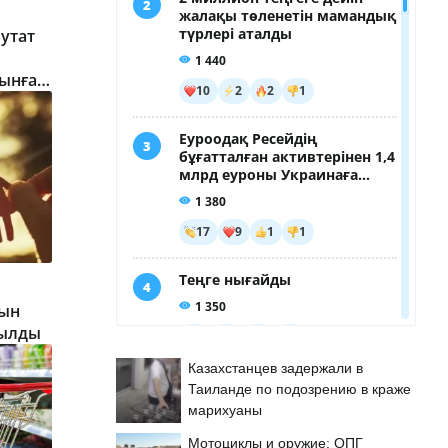
путат
ынға
рын
рылды
Казахстанцев задержали в
Таиланде по подозрению в краже
марихуаны
Мотоциклы и оружие: ОПГ