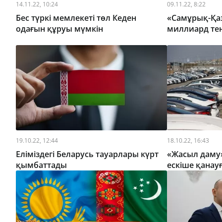
14.11.22, 10:24
09.11.22, 8:22
Бес түркі мемлекеті төл Кеден
«Самұрық-Қа
одағын құруы мүмкін
миллиард тең
19.10.22, 12:44
18.10.22, 16:43
Еліміздегі Беларусь тауарлары күрт
«Жасыл даму
қымбаттады
ескіше қанауғ