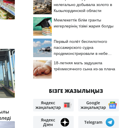
нелегально добывала золото в
Кызылординской области
Мемлекеттік білім гранты
иегерлерінің тізімі жария болды
Первый полёт беспилотного
пассажирского судна
продемонстрировали в небе
Астаны
18-летняя мать задушила
трёхмесячного сына из-за плача
БІЗГЕ ЖАЗЫЛЫҢЫЗ
Яндекс
Google
жаңалықтар
жаңалықтар
қылы
рледі
Яндекс
Telegram
Дзен