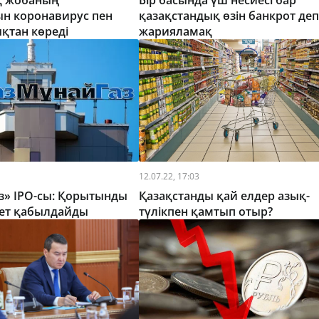
ық жобаның
Бір басында үш несиесі бар
н коронавирус пен
қазақстандық өзін банкрот деп
тан көреді
жарияламақ
12.07.22, 17:03
з» IPO-сы: Қорытынды
Қазақстанды қай елдер азық-
мет қабылдайды
түлікпен қамтып отыр?